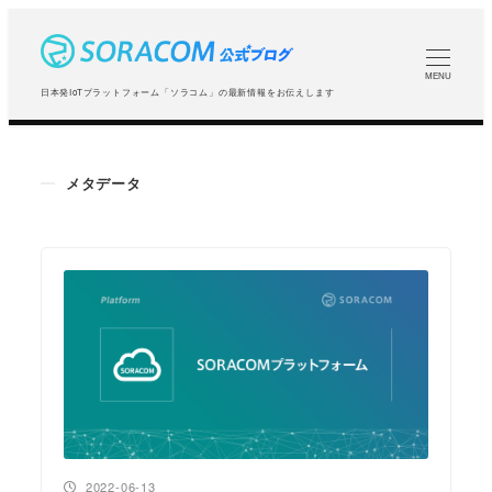
メ
イ
ン
MENU
日本発IoTプラットフォーム「ソラコム」の最新情報をお伝えします
コ
ン
テ
メタデータ
ン
ツ
へ
移
動
投稿日
2022-06-13