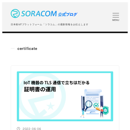
メ
イ
ン
MENU
日本発IoTプラットフォーム「ソラコム」の最新情報をお伝えします
コ
ン
テ
certificate
ン
ツ
へ
移
動
投稿日
2022-06-06