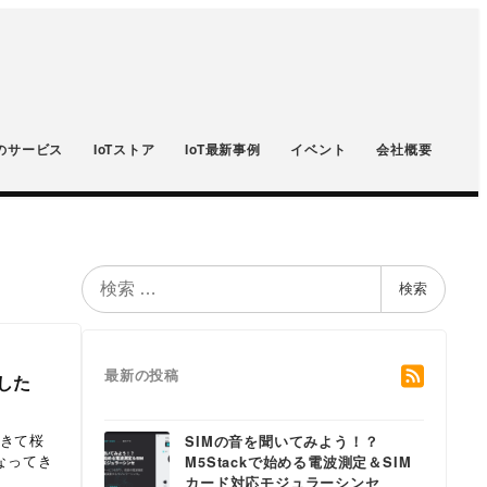
のサービス
IoTストア
IoT最新事例
イベント
会社概要
検
検索
索
最新の投稿
ました
てきて桜
SIMの音を聞いてみよう！？
なってき
M5Stackで始める電波測定＆SIM
カード対応モジュラーシンセ