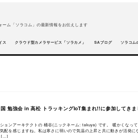
フォーム「ソラコム」の最新情報をお伝えします
イス
クラウド型カメラサービス「ソラカメ」
SAブログ
ソラコム
 四国 勉強会 in 高松 トラッキングIoT集まれ!!に参加してき
ョンアーキテクトの 桶谷(ニックネーム: takuya) です。 暖かくなっ
気配を感じますね。私は寒さに弱いので気温の上昇と共に動きが活発に
[…]