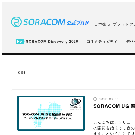
メ
イ
ン
日本発IoTプラット
コ
ン
SORACOM Discovery 2026
コネクティビティ
デバ
テ
ン
ツ
gps
へ
移
動
投稿日
2023-03-30
SORACOM UG
こんにちは。ソリューシ
の開花も始まって春の
ます。ということで 3 