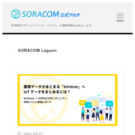
メ
イ
ン
MENU
日本発IoTプラットフォーム「ソラコム」の最新情報をお伝えします
コ
ン
テ
SORACOM Lagoon
ン
ツ
へ
移
動
投稿日
2022-09-07