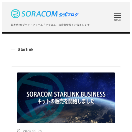
メ
イ
ン
MENU
日本発IoTプラットフォーム「ソラコム」の最新情報をお伝えします
コ
ン
テ
Starlink
ン
ツ
へ
移
動
投稿日
2023-09-28