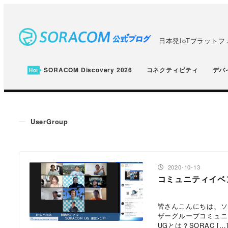
メ
イ
ン
日本発IoTプラット
コ
ン
SORACOM Discovery 2026
コネクティビティ
デバ
テ
ン
ツ
UserGroup
へ
移
動
投稿日
2020-10-13
コミュニティイベント
皆さんこんにちは、ソ
ザーグループコミュニテ
UGとは？SORAC […