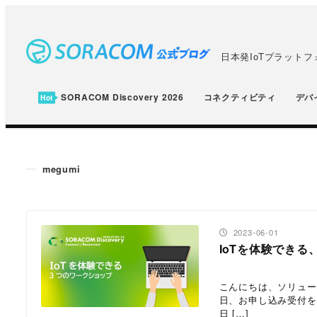
メ
イ
ン
日本発IoTプラット
コ
ン
SORACOM Discovery 2026
コネクティビティ
デバ
テ
ン
ツ
megumi
へ
移
動
投稿日
2023-06-01
IoTを体験できる、
こんにちは、ソリューシ
日、お申し込み受付を開始
日 […]