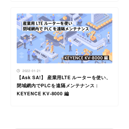
投稿日
2022-01-21
【Ask SA!】 産業用LTE ルーターを使い、
閉域網内でPLCを遠隔メンテナンス：
KEYENCE KV-8000 編