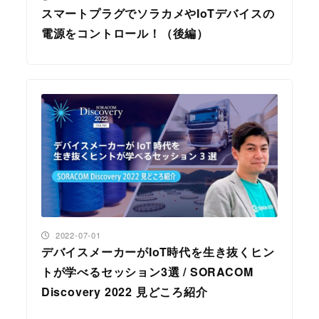
スマートプラグでソラカメやIoTデバイスの
電源をコントロール！（後編）
投稿日
2022-07-01
デバイスメーカーがIoT時代を生き抜くヒン
トが学べるセッション3選 / SORACOM
Discovery 2022 見どころ紹介