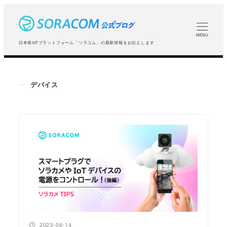
メ
イ
ン
MENU
日本発IoTプラットフォーム「ソラコム」の最新情報をお伝えします
コ
ン
テ
デバイス
ン
ツ
へ
移
動
投稿日
2023-06-14