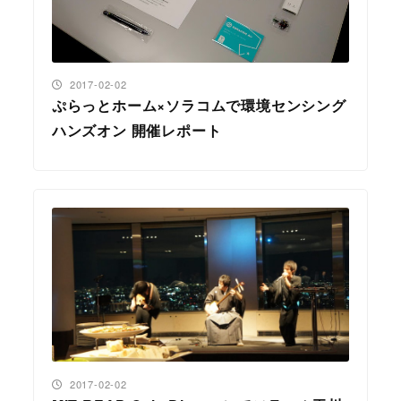
投稿日
2017-02-02
ぷらっとホーム×ソラコムで環境センシング
ハンズオン 開催レポート
投稿日
2017-02-02