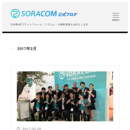
メ
イ
ン
MENU
日本発IoTプラットフォーム「ソラコム」の最新情報をお伝えします
コ
ン
テ
2017年2月
ン
ツ
へ
移
動
投稿日
2017-02-28