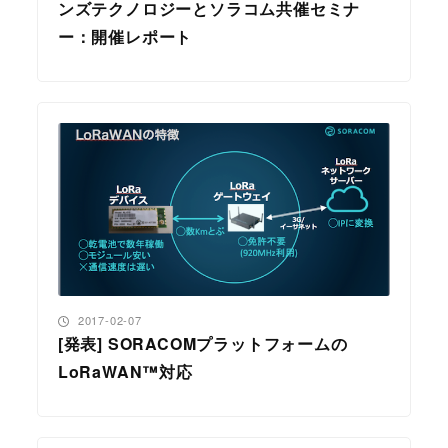
ンズテクノロジーとソラコム共催セミナ
ー：開催レポート
投稿日
2017-02-07
[発表] SORACOMプラットフォームの
LoRaWAN™対応