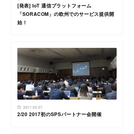
[発表] IoT 通信プラットフォーム
「SORACOM」の欧州でのサービス提供開
始！
投稿日
2017-02-27
2/20 2017初のSPSパートナー会開催