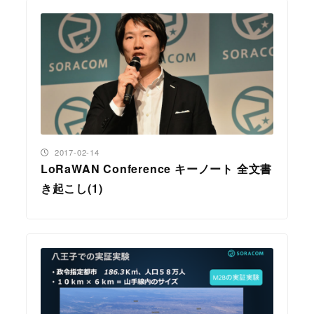
投稿日
2017-02-14
LoRaWAN Conference キーノート 全文書
き起こし(1)