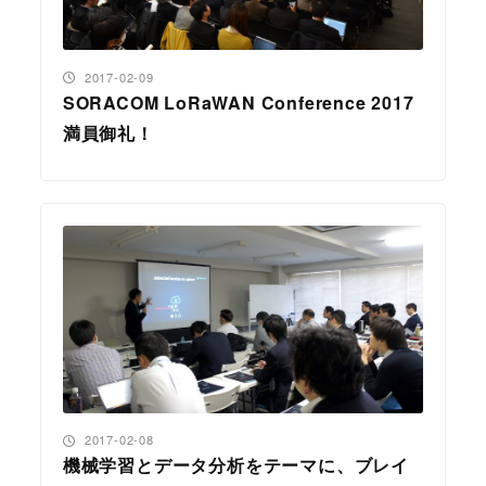
投稿日
2017-02-09
SORACOM LoRaWAN Conference 2017
満員御礼！
投稿日
2017-02-08
機械学習とデータ分析をテーマに、ブレイ