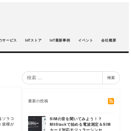
のサービス
IoTストア
IoT最新事例
イベント
会社概要
検
検索
索
最新の投稿
はソラコ
SIMの音を聞いてみよう！？
々規模が
M5Stackで始める電波測定＆SIM
カード対応モジュラーシンセ