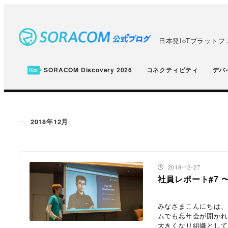
メ
イ
ン
日本発IoTプラット
コ
ン
SORACOM Discovery 2026
コネクティビティ
デバ
テ
ン
ツ
2018年12月
へ
移
動
投稿日
2018-12-27
社員レポート#7 
みなさまこんにちは、
ムでも忘年会が開かれ
大きくなり組織としての