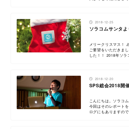
投稿日
2018-12-25
ソラコムサンタより
メリークリスマス！ 
ご要望をいただきまし
した！！ 2018年ソラ
投稿日
2018-12-20
SPS総会2018
こんにちは。ソラコムア
今回はそのレポートを
ログにもありますので、