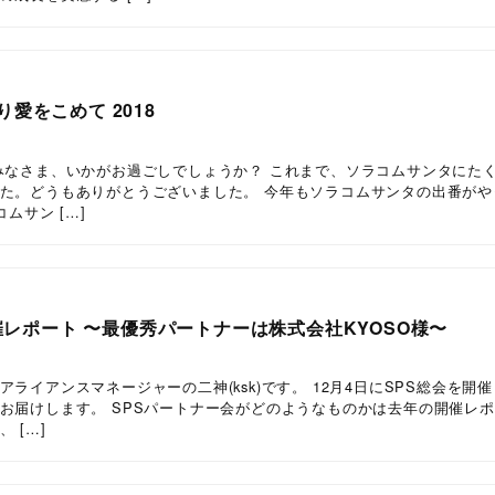
愛をこめて 2018
みなさま、いかがお過ごしでしょうか？ これまで、ソラコムサンタにた
た。どうもありがとうございました。 今年もソラコムサンタの出番がや
コムサン […]
開催レポート 〜最優秀パートナーは株式会社KYOSO様〜
ライアンスマネージャーの二神(ksk)です。 12月4日にSPS総会を開
お届けします。 SPSパートナー会がどのようなものかは去年の開催レ
 […]