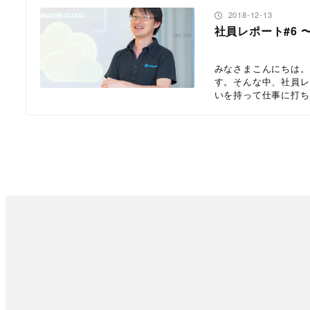
投稿日
2018-12-13
社員レポート#6 
みなさまこんにちは。
す。そんな中、社員レ
いを持って仕事に打ち込