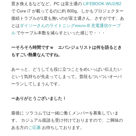
置き換えるなどなど。PC は富士通の
LIFEBOOK WU2/B2
で Core i7 が載ってるのに約 800g。しかもプロジェクター
接続トラブルが1度も無いのが富士通さん、さすがです。あ
とは
ダイソーさんのライトニングmicro-B 充電通信ケーブ
ル
でケーブル本数を減らすといった感じで・・・
ーそろそろ時間ですｗ エバンジェリストは何を語るとき
もすごい熱量なんですね。
あーっと、どうしても役に立つことをめいっぱい伝えたい
という気持ちが先走ってしまって。普段もついついオーバ
ーランしてしまうんです。
ーありがとうございました！
最後に ソラコムでは一緒に働くメンバーを募集していま
す。 カジュアル面談も受け付けておりますので、ご興味の
ある方の
ご応募
お待ちしております。