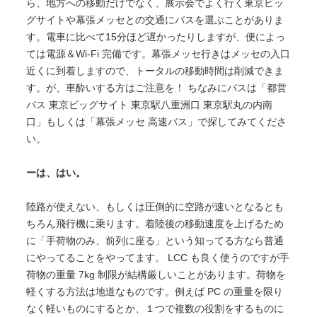
ら、地方への移動だけでなく、展示会でよく行く東京ビッ
グサイトや幕張メッセとの交通にバスを選ぶことがありま
す。電車に比べて15分ほど遅かったりしますが、便によっ
ては電源＆Wi-Fi 完備です。幕張メッセ行きはメッセの入口
近くに到着しますので、トータルの移動時間は削減できま
す。が、車酔いする方はご注意を！ ちなみにバスは「都営
バス 東京ビッグサイト 東京駅八重洲口 東京駅丸の内南
口」もしくは「幕張メッセ 高速バス」で探してみてくださ
い。
ーは、はい。
陸路が使えない、もしくは圧倒的に空路が速いとなるとも
ちろん飛行機に乗ります。着陸後の移動速度を上げるため
に「手荷物のみ、前列に座る」という知ってる方なら普通
にやってることをやってます。 LCC も良く使うのですが手
荷物の重量 7kg 制限が結構厳しいことがあります。荷物を
軽くする方法は地道なものです。例えば PC の重量を限り
なく軽いものにするとか、１つで複数の役割をするものに