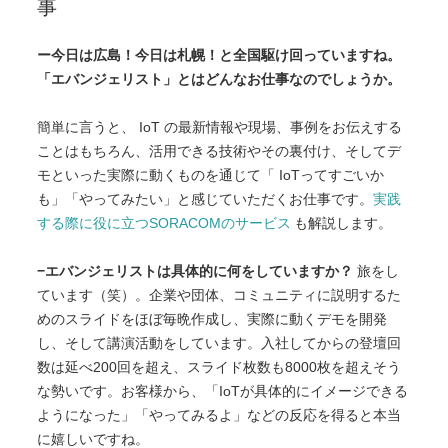
事
ー今日は広島！今日は札幌！と全国駆け回っていますね。
「エバンジェリスト」とはどんなお仕事なのでしょうか。
簡単に言うと、 IoT の最新情報や現場、事例をお伝えする
ことはもちろん、活用できる技術やその裏付け、そしてデ
モといった実際に動くものを通じて「 IoTってすごいか
も」「やってみたい」と感じていただくお仕事です。
実践
する際に役に立つSORACOMのサービス
も解説します。
−エバンジェリストは具体的に何をしていますか？
旅をし
ています（笑）。企業や団体、コミュニティに説明するた
めのスライドをほぼ毎晩作成し、実際に動くデモを開発
し、そして講演活動をしています。入社してからの登壇回
数は延べ200回を超え、スライド枚数も8000枚を超えそう
な勢いです。お客様から、「IoTが具体的にイメージできる
ようになった」「やってみるよ」などの反応を得ると本当
に嬉しいですね。