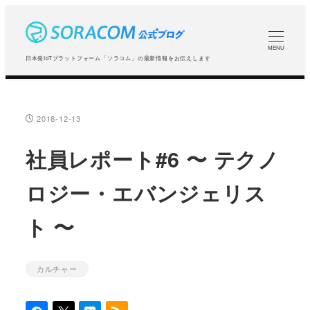
メ
イ
ン
MENU
日本発IoTプラットフォーム「ソラコム」の最新情報をお伝えします
コ
ン
テ
2018-12-13
投稿日
ン
ツ
社員レポート#6 〜 テクノ
へ
ロジー・エバンジェリス
移
動
ト 〜
カルチャー
カテゴリー