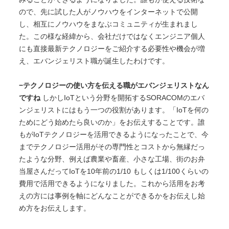
ので、先に試した人がノウハウをインターネットで公開
し、相互にノウハウをまなぶコミュニティが生まれまし
た。この様な経緯から、会社だけではなくエンジニア個人
にも直接最新テクノロジーをご紹介する必要性や機会が増
え、エバンジェリスト職が誕生したわけです。
−テクノロジーの使い方を伝える職がエバンジェリストなん
ですね
しかしIoTという分野を開拓するSORACOMのエバ
ンジェリストにはもう一つの役割があります。「IoTを何の
ためにどう始めたら良いのか」をお伝えすることです。誰
もがIoTテクノロジーを活用できるようになったことで、今
までテクノロジー活用がその専門性とコストから無縁だっ
たような分野、例えば農業や畜産、小さな工場、街のお弁
当屋さんだってIoTを10年前の1/10 もしくは1/100くらいの
費用で活用できるようになりました。これから活用をお考
えの方には事例を軸にどんなことができるかをお伝えし始
め方をお伝えします。