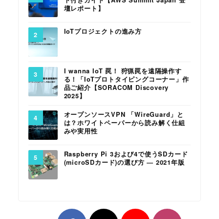
ト付きガイド【AWS Summit Japan 登
壇レポート】
IoTプロジェクトの進み方
I wanna IoT 罠！ 狩猟罠を遠隔操作す
る！「IoTプロトタイピングコーナー」作
品ご紹介【SORACOM Discovery
2025】
オープンソースVPN 「WireGuard」と
は？ホワイトペーパーから読み解く仕組
みや実用性
Raspberry Pi 3および4で使うSDカード
(microSDカード)の選び方 ― 2021年版