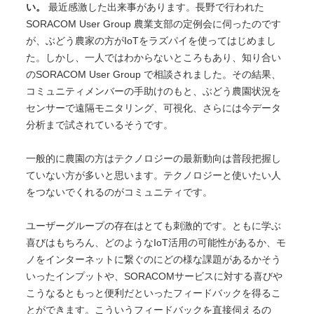
い。
最近感激した出来事があります。長野で行われた
SORACOM User Group 農業支部の定例会に伺ったのです
が、ぶどう農家の方がIoTをラズパイを使ってはじめまし
た。しかし、一人ではわからないところもあり、知り合い
のSORACOM User Group で相談されました。その結果、
コミュニティメンバーの手助けのもと、ぶどう農園状況を
センサーで遠隔モニタリング、可視化、さらには今データ
分析まで試されているそうです。
一般的に農園の方はテクノロジーの最新動向は普段把握し
ていない方が多いと思います。テクノロジーと使いたい人
をつないでくれるのがコミュニティです。
ユーザーグループの存在はとても刺激的です。ともに学ぶ
喜びはもちろん、どのようなIoT活用の可能性があるか、モ
ノをインターネットに繋ぐのにどの様な課題があるかそう
いったインプットや、SORACOMサービスに対する喜びや
こうなるともっと便利だといったフィードバックを得るこ
とができます。こういうフィードバックを直接伺えるの