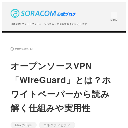
メ
イ
ン
MENU
日本発IoTプラットフォーム「ソラコム」の最新情報をお伝えします
コ
ン
テ
2023-02-16
投稿日
ン
ツ
オープンソースVPN
へ
「WireGuard」とは？ホ
移
動
ワイトペーパーから読み
解く仕組みや実用性
MaxのTips
コネクティビティ
カテゴリー
カテゴリー