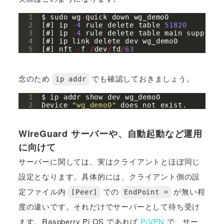
1
$ 
sudo
wg
-
quick
down
wg_demo0
2
[
#
]
ip
-
4
rule
delete
table
51820
3
[
#
]
ip
-
4
rule
delete
table
main
suppress
4
[
#
]
ip
link
delete
dev
wg_demo0
5
[
#
]
nft
-
f
/
dev
/
fd
/
63
念のため
でも確認しておきましょう。
ip addr
1
$ 
ip
addr
show
dev
wg_demo0
2
Device
"
wg_demo0
"
does
not
exist
.
WireGuard サーバーや、自動起動など運用
に向けて
サーバーに関しては、実はクライアントとほぼ同じ
設定となります。具体的には、クライアント側の設
定ファイル内
での
が無い程
[Peer]
EndPoint =
度の違いです。それだけでサーバーとして待ち受け
ます。Raspberry Pi OS であれば
PiVPN
で、サー