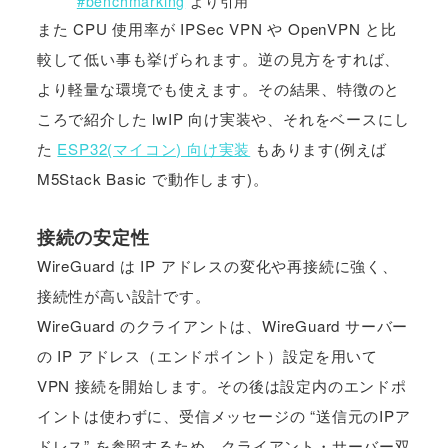
#benchmarking
より引用
また CPU 使用率が IPSec VPN や OpenVPN と比
較して低い事も挙げられます。逆の見方をすれば、
より軽量な環境でも使えます。その結果、特徴のと
ころで紹介した lwIP 向け実装や、それをベースにし
た
ESP32(マイコン) 向け実装
もあります(例えば
M5Stack Basic で動作します)。
接続の安定性
WireGuard は IP アドレスの変化や再接続に強く、
接続性が高い設計です。
WireGuard のクライアントは、WireGuard サーバー
の IP アドレス（エンドポイント）設定を用いて
VPN 接続を開始します。その後は設定内のエンドポ
イントは使わずに、受信メッセージの “送信元のIPア
ドレス” を参照するため、クライアント・サーバー双