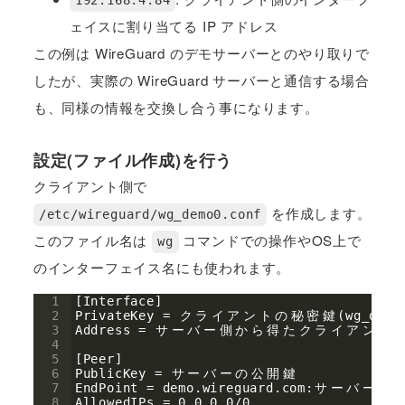
192.168.4.84
ェイスに割り当てる IP アドレス
この例は WireGuard のデモサーバーとのやり取りで
したが、実際の WireGuard サーバーと通信する場合
も、同様の情報を交換し合う事になります。
設定(ファイル作成)を行う
クライアント側で
を作成します。
/etc/wireguard/wg_demo0.conf
このファイル名は
コマンドでの操作やOS上で
wg
のインターフェイス名にも使われます。
1
[Interface]
2
PrivateKey = 
ク
ラ
イ
ア
ン
ト
の
秘
密
鍵
(wg_demo
3
Address = 
サ
ー
バ
ー
側
か
ら
得
た
ク
ラ
イ
ア
ン
ト
4
5
[Peer]
6
PublicKey = 
サ
ー
バ
ー
の
公
開
鍵
7
EndPoint = demo.wireguard.com:
サ
ー
バ
ー
側
8
AllowedIPs = 0.0.0.0/0