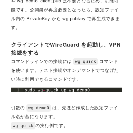
や wg_demo_client.pub は不要となるため、削除可
能です。公開鍵が再度必要となったら、設定ファイ
ル内の PrivateKey から wg pubkey で再生成できま
す。
クライアントでWireGuard を起動し、VPN
接続をする
コマンドラインでの接続には
コマンド
wg-quick
を使います。テスト接続やオンデマンドでつなげた
い時に利用できるコマンドです。
1
sudo
wg
-
quick
up
wg_demo0
引数の
は、先ほど作成した設定ファイ
wg_demo0
ル名が基になります。
の実行例です。
wg-quick