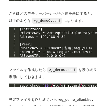
さきほどのデモサーバーから得た値を基にすると、
以下のような
になります。
wg_demo0.conf
1
[Interface]
2
PrivateKey = wDrivqCtCslS(
省
略
)VFysOWM=
3
Address = 192.168.4.84
4
5
[Peer]
6
PublicKey = JRI8Xc0z(
省
略
)n4g+/PFs=
7
EndPoint = demo.wireguard.com:12912
8
AllowedIPs = 0.0.0.0/0
ファイルを作成したら
を読み取り
wg_demo0.conf
専用にしておきます。
1
sudo
chmod
400
/
etc
/
wireguard
/
wg_demo0
.
co
設定ファイルを作り終えたら wg_demo_client.key