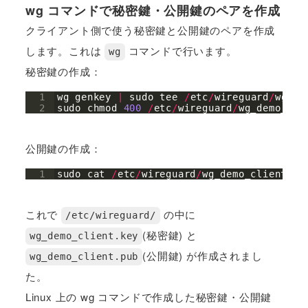
wg コマンドで秘密鍵・公開鍵のペアを作成
クライアント側で使う秘密鍵と公開鍵のペアを作成
します。これは
コマンドで行います。
wg
秘密鍵の作成：
1
wg
genkey
|
sudo
tee
/
etc
/
wireguard
/
wg_de
2
sudo
chmod
400
/
etc
/
wireguard
/
wg_demo_cli
公開鍵の作成：
1
sudo
cat
/
etc
/
wireguard
/
wg_demo_client
.
ke
これで
の中に
/etc/wireguard/
(秘密鍵) と
wg_demo_client.key
(公開鍵) が作成されまし
wg_demo_client.pub
た。
Linux 上の wg コマンドで作成した秘密鍵・公開鍵