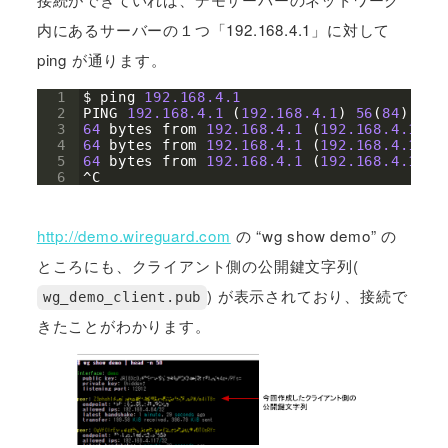
内にあるサーバーの１つ「192.168.4.1」に対して
ping が通ります。
1
$ 
ping
192.168.4.1
2
PING
192.168.4.1
(
192.168.4.1
)
56
(
84
)
byt
3
64
bytes
from
192.168.4.1
(
192.168.4.1
)
: 
4
64
bytes
from
192.168.4.1
(
192.168.4.1
)
: 
5
64
bytes
from
192.168.4.1
(
192.168.4.1
)
: 
6
^
C
http://demo.wireguard.com
の “wg show demo” の
ところにも、クライアント側の公開鍵文字列(
) が表示されており、接続で
wg_demo_client.pub
きたことがわかります。