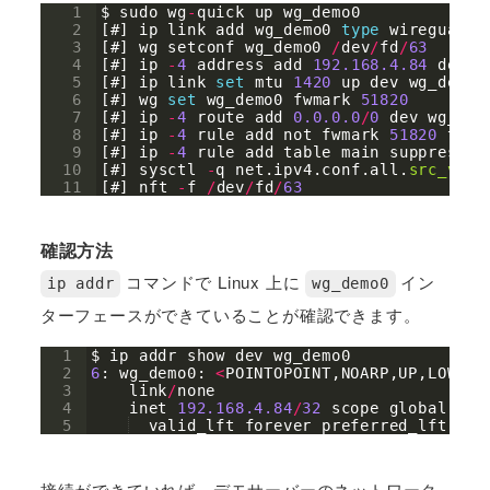
1
$ 
sudo
wg
-
quick
up
wg_demo0
2
[
#
]
ip
link
add
wg_demo0
type
wireguard
3
[
#
]
wg
setconf
wg_demo0
/
dev
/
fd
/
63
4
[
#
]
ip
-
4
address
add
192.168.4.84
dev
w
5
[
#
]
ip
link
set
mtu
1420
up
dev
wg_demo0
6
[
#
]
wg
set
wg_demo0
fwmark
51820
7
[
#
]
ip
-
4
route
add
0.0.0.0
/
0
dev
wg_dem
8
[
#
]
ip
-
4
rule
add
not
fwmark
51820
tabl
9
[
#
]
ip
-
4
rule
add
table
main
suppress_p
10
[
#
]
sysctl
-
q
net
.
ipv4
.
conf
.
all
.
src_vali
11
[
#
]
nft
-
f
/
dev
/
fd
/
63
確認方法
コマンドで Linux 上に
イン
ip addr
wg_demo0
ターフェースができていることが確認できます。
1
$ 
ip
addr
show
dev
wg_demo0
2
6
: 
wg_demo0
: 
<
POINTOPOINT
,
NOARP
,
UP
,
LOWER_
3
link
/
none
4
inet
192.168.4.84
/
32
scope
global
wg_
5
valid_lft
forever
preferred_lft
for
接続ができていれば、デモサーバーのネットワーク