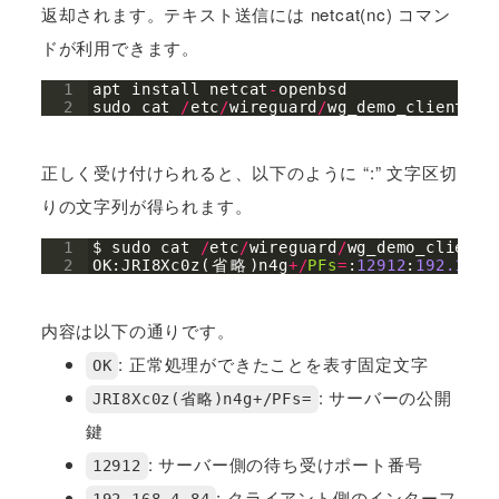
返却されます。テキスト送信には netcat(nc) コマン
ドが利用できます。
1
apt
install
netcat
-
openbsd
2
sudo
cat
/
etc
/
wireguard
/
wg_demo_client
.
pu
正しく受け付けられると、以下のように “:” 文字区切
りの文字列が得られます。
1
$ 
sudo
cat
/
etc
/
wireguard
/
wg_demo_client
.
2
OK
:
JRI8Xc0z
(
省
略
)
n4g
+/
PFs
=
:
12912
:
192.168.
内容は以下の通りです。
: 正常処理ができたことを表す固定文字
OK
: サーバーの公開
JRI8Xc0z(省略)n4g+/PFs=
鍵
: サーバー側の待ち受けポート番号
12912
: クライアント側のインターフ