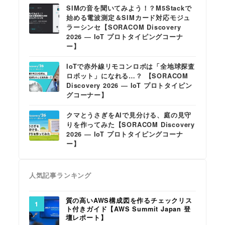
SIMの音を聞いてみよう！？M5Stackで
始める電波測定＆SIMカード対応モジュ
ラーシンセ【SORACOM Discovery
2026 ― IoT プロトタイピングコーナ
ー】
IoTで赤外線リモコンロボは「全地球探査
ロボット」になれる…？ 【SORACOM
Discovery 2026 ― IoT プロトタイピン
グコーナー】
クマとうさぎをAIで見分ける、庭の見守
りを作ってみた【SORACOM Discovery
2026 ― IoT プロトタイピングコーナ
ー】
人気記事ランキング
質の高いAWS構成図を作るチェックリス
ト付きガイド【AWS Summit Japan 登
壇レポート】