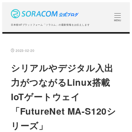
メ
イ
ン
MENU
日本発IoTプラットフォーム「ソラコム」の最新情報をお伝えします
コ
ン
テ
2023-02-20
投稿日
ン
ツ
シリアルやデジタル入出
へ
力がつながるLinux搭載
移
動
IoTゲートウェイ
「FutureNet MA-S120シ
リーズ」