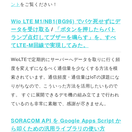
ント
をご覧ください！
Wio LTE M1/NB1(BG96) でパケ死せずにデ
ータを受け取る
/
「ボタンを押したらパト
ランプ点灯してブザーを鳴らす」を、すべ
てLTE-M回線で実現してみた。
WioLTEで定期的にサーバーへデータを取りに行く頻
度を変えずになるべく通信量を少なくする方法を模
索されています。通信頻度・通信量はIoTの課題にな
りがちなので、こういった方法を活用したいもので
す。 すぐに展開できるデモ機の組み立てまで行われ
ているのも非常に素敵で、感謝が尽きません。
SORACOM API を Google Apps Script か
ら叩くための汎用ライブラリの使い方