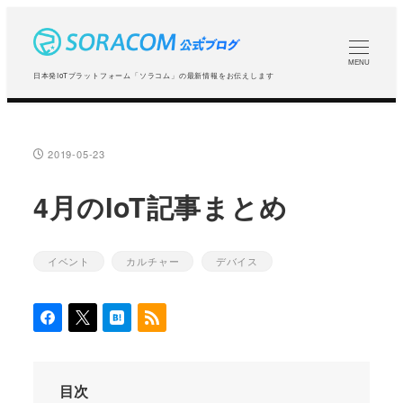
メ
イ
ン
MENU
日本発IoTプラットフォーム「ソラコム」の最新情報をお伝えします
コ
ン
テ
2019-05-23
投稿日
ン
ツ
4月のIoT記事まとめ
へ
移
イベント
カルチャー
デバイス
カテゴリー
カテゴリー
カテゴリー
動
目次