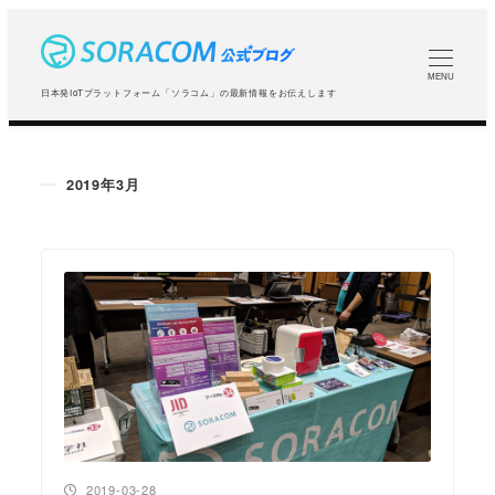
メ
イ
ン
MENU
日本発IoTプラットフォーム「ソラコム」の最新情報をお伝えします
コ
ン
テ
2019年3月
ン
ツ
へ
移
動
投稿日
2019-03-28