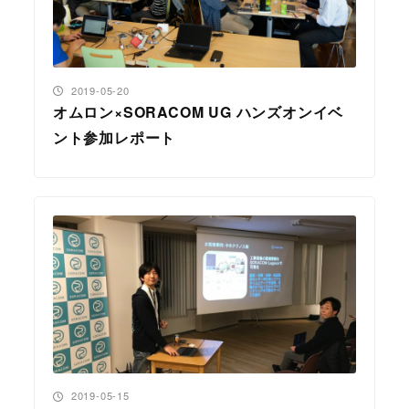
投稿日
2019-05-20
オムロン×SORACOM UG ハンズオンイベ
ント参加レポート
投稿日
2019-05-15