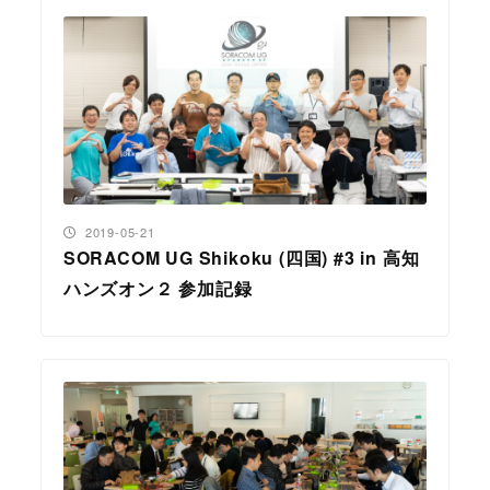
投稿日
2019-05-21
SORACOM UG Shikoku (四国) #3 in 高知
ハンズオン２ 参加記録