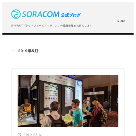
メ
イ
ン
MENU
日本発IoTプラットフォーム「ソラコム」の最新情報をお伝えします
コ
ン
テ
2019年5月
ン
ツ
へ
移
動
投稿日
2019-05-31