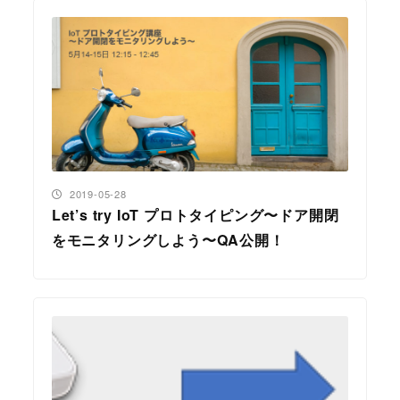
投稿日
2019-05-28
Let’s try IoT プロトタイピング〜ドア開閉
をモニタリングしよう〜QA公開！