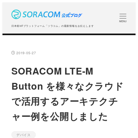
メ
イ
ン
MENU
日本発IoTプラットフォーム「ソラコム」の最新情報をお伝えします
コ
ン
テ
2019-05-27
投稿日
ン
ツ
SORACOM LTE-M
へ
Button を様々なクラウド
移
動
で活用するアーキテクチ
ャー例を公開しました
デバイス
カテゴリー