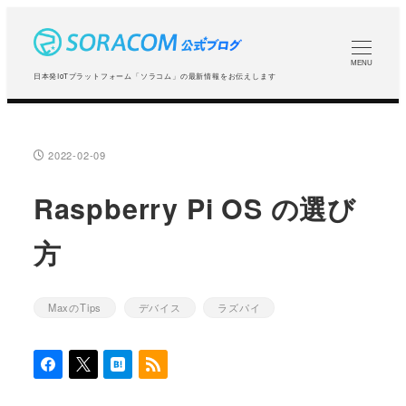
メ
イ
ン
MENU
日本発IoTプラットフォーム「ソラコム」の最新情報をお伝えします
コ
ン
テ
2022-02-09
投稿日
ン
ツ
Raspberry Pi OS の選び
へ
方
移
動
MaxのTips
デバイス
ラズパイ
カテゴリー
カテゴリー
カテゴリー