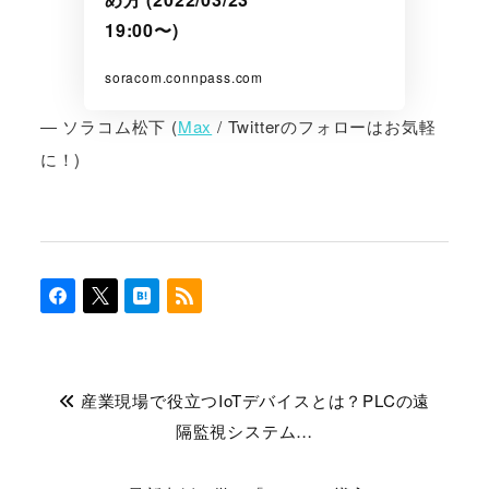
19:00〜)
soracom.connpass.com
― ソラコム松下 (
Max
/ Twitterのフォローはお気軽
に！)
産業現場で役立つIoTデバイスとは？PLCの遠
隔監視システム…