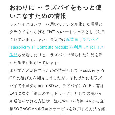
おわりに ～ ラズパイをもっと使
いこなすための情報
ラズパイはセンサーを用いてデジタル化した現場と
クラウドをつなげる “IoT” のハードウェアとして注目
されています。また、最近では
産業向けラズパイ
(Raspberry Pi Compute Module)を利用したIoT向け
製品
も登場したりと、ラズパイで得られた知見を活
かせる場が広がっています。
より学ぶ／活用するための情報として Raspberry Pi
OS の選び方を紹介しましたが、それ以外にもラズ
パイで不可欠なmicroSDや、ラズパイにWi-Fi / 有線
LANに次ぐ「第三のネットワーク」としてのモバイ
ル通信をつける方法や、逆にWi-Fi / 有線LANから直
接SORACOMのIoT向けサービスを利用する方法を紹