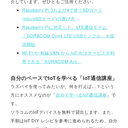
介しています。ぜひともご活用ください。
Raspberry Pi 3および4で使うSDカード
(microSDカード)の選び方
Raspberry Piに対応した、LTE通信モデム
「SORACOM Onyx LTE USBドングル」を提
供開始
Wi-Fi や 有線 LAN から IoT 向けサービスを利
用できる「SORACOM Arc」
自分のペースでIoTを学べる「IoT通信講座」
ラズパイを使ってみたいが、何を行えば…？という
方にオススメなのが「​
自分で学べるIoT通信講座
」で
す。
ソラコムのIoTデバイスを無料で貸出します。また、
手順はIoT DIY レシピを参考に進められるため、自分