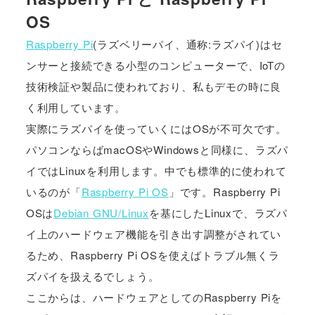
OS
Raspberry Pi
(ラズベリーパイ、通称:ラズパイ)はセ
ンサーと接続できる小型のコンピューターで、IoTの
技術検証や製品に使われており、私もデモの時に良
く利用しています。
実際にラズパイを使っていくにはOSが不可欠です。
パソコンならばmacOSやWindowsと同様に、ラズパ
イではLinuxを利用します。中でも標準的に使われて
いるのが「
Raspberry Pi OS
」です。Raspberry Pi
OSは
Debian GNU/Linux
を基にしたLinuxで、ラズパ
イ上のハードウェア機能を引き出す調整がされてい
るため、Raspberry Pi OSを使えばトラブル無くラ
ズパイを扱えるでしょう。
ここからは、ハードウェアとしてのRaspberry Piを