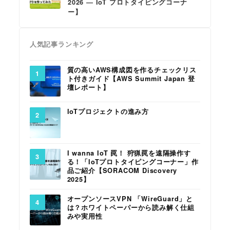
2026 ― IoT プロトタイピングコーナ
ー】
人気記事ランキング
質の高いAWS構成図を作るチェックリス
ト付きガイド【AWS Summit Japan 登
壇レポート】
IoTプロジェクトの進み方
I wanna IoT 罠！ 狩猟罠を遠隔操作す
る！「IoTプロトタイピングコーナー」作
品ご紹介【SORACOM Discovery
2025】
オープンソースVPN 「WireGuard」と
は？ホワイトペーパーから読み解く仕組
みや実用性