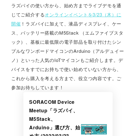
ラズパイの使い方から、始め方までライブデモを通
じてご紹介する
オンラインイベントを3/23（木）に
開催
！ラズパイに加えて、液晶ディスプレイ、ケー
ス、バッテリー搭載のM5Stack （エムファイブスタ
ック）、基板に最低限の電子部品を取り付けたシン
プルなワンボードマイコンのArduino（アルデュイー
ノ）といった人気のIoTマイコンもご紹介します。デ
バイスをすでにお持ちで使い始めていない方から、
これから購入を考える方まで、役立つ内容です。ご
参加お待ちしています！
SORACOM Device
Meetup「ラズパイ、
M5Stack、
Arduino」選び方、始
め方 (2022/03/23