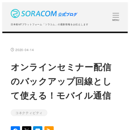
メ
イ
ン
MENU
日本発IoTプラットフォーム「ソラコム」の最新情報をお伝えします
コ
ン
テ
2020-04-14
投稿日
ン
ツ
オンラインセミナー配信
へ
のバックアップ回線とし
移
動
て使える！モバイル通信
コネクティビティ
カテゴリー