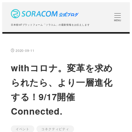
メ
イ
ン
MENU
日本発IoTプラットフォーム「ソラコム」の最新情報をお伝えします
コ
ン
テ
2020-09-11
投稿日
ン
ツ
withコロナ。変革を求め
へ
られたら、より一層進化
移
動
する！9/17開催
Connected.
イベント
コネクティビティ
カテゴリー
カテゴリー