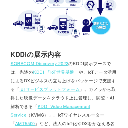
KDDIの展示内容
SORACOM Discovery 2023
のKDDI展示ブースで
は、先述の
KDDI 「IoT世界基盤」
や、IoTデータ活用
によるDXビジネスの立ち上げをパッケージで支援す
る「
IoTサービスプラットフォーム
」。カメラから取
得した映像データをクラウド上に管理し、閲覧・AI
解析できる「
KDDI Video Management
Service
（KVMS）」、IoTワイヤレスルーター
「
AMT5500
」など、法人のIoT化やDXをかなえる各