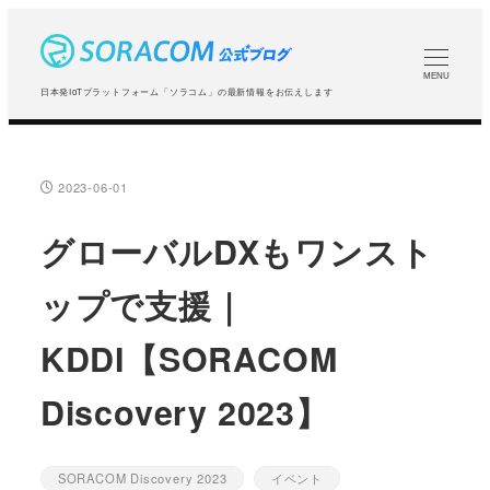
メ
イ
ン
MENU
日本発IoTプラットフォーム「ソラコム」の最新情報をお伝えします
コ
ン
テ
2023-06-01
投稿日
ン
ツ
グローバルDXもワンスト
へ
ップで支援｜
移
動
KDDI【SORACOM
Discovery 2023】
SORACOM Discovery 2023
イベント
カテゴリー
カテゴリー