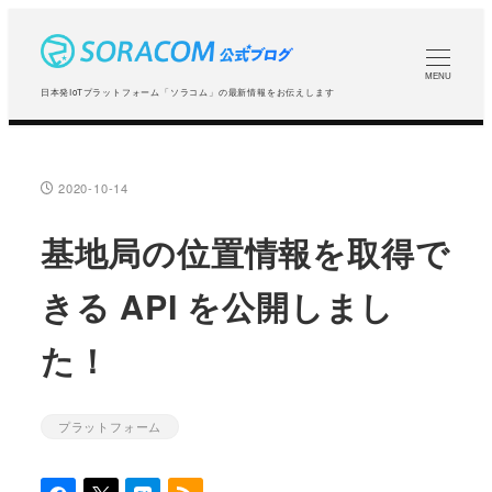
メ
イ
ン
MENU
日本発IoTプラットフォーム「ソラコム」の最新情報をお伝えします
コ
ン
テ
2020-10-14
投稿日
ン
ツ
基地局の位置情報を取得で
へ
きる API を公開しまし
移
動
た！
プラットフォーム
カテゴリー