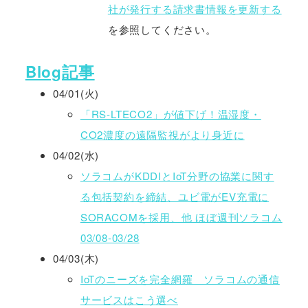
社が発行する請求書情報を更新する
を参照してください。
Blog記事
04/01(火)
「RS-LTECO2」が値下げ！温湿度・
CO2濃度の遠隔監視がより身近に
04/02(水)
ソラコムがKDDIとIoT分野の協業に関す
る包括契約を締結、ユビ電がEV充電に
SORACOMを採用、他 ほぼ週刊ソラコム
03/08-03/28
04/03(木)
IoTのニーズを完全網羅 ソラコムの通信
サービスはこう選べ