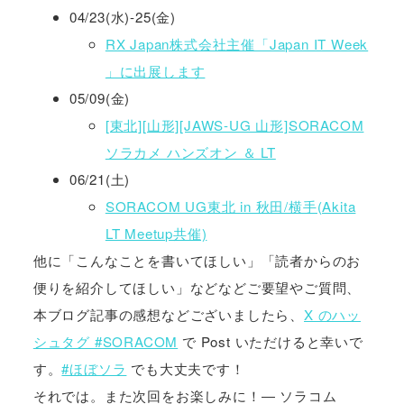
04/23(水)-25(金)
RX Japan株式会社主催「Japan IT Week
」に出展します
05/09(金)
[東北][山形][JAWS-UG 山形]SORACOM
ソラカメ ハンズオン ＆ LT
06/21(土)
SORACOM UG東北 in 秋田/横手(Akita
LT Meetup共催)
他に「こんなことを書いてほしい」「読者からのお
便りを紹介してほしい」などなどご要望やご質問、
本ブログ記事の感想などございましたら、
X のハッ
シュタグ #SORACOM
で Post いただけると幸いで
す。
#ほぼソラ
でも大丈夫です！
それでは。また次回をお楽しみに！― ソラコム