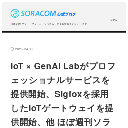
メ
イ
ン
MENU
日本発IoTプラットフォーム「ソラコム」の最新情報をお伝えします
コ
ン
テ
2025-04-17
投稿日
ン
ツ
IoT × GenAI Labがプロフ
へ
ェッショナルサービスを
移
動
提供開始、Sigfoxを採用
したIoTゲートウェイを提
供開始、他 ほぼ週刊ソラ