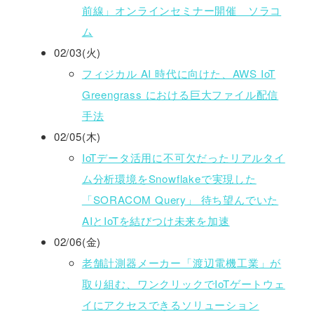
前線」オンラインセミナー開催 ソラコ
ム
02/03(火)
フィジカル AI 時代に向けた、AWS IoT
Greengrass における巨大ファイル配信
手法
02/05(木)
IoTデータ活用に不可欠だったリアルタイ
ム分析環境をSnowflakeで実現した
「SORACOM Query」 待ち望んでいた
AIとIoTを結びつけ未来を加速
02/06(金)
老舗計測器メーカー「渡辺電機工業」が
取り組む、ワンクリックでIoTゲートウェ
イにアクセスできるソリューション