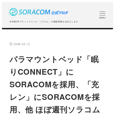
メ
イ
ン
MENU
日本発IoTプラットフォーム「ソラコム」の最新情報をお伝えします
コ
ン
テ
2026-02-13
投稿日
ン
ツ
パラマウントベッド「眠
へ
りCONNECT」に
移
動
SORACOMを採用、「充
レン」にSORACOMを採
用、他 ほぼ週刊ソラコム