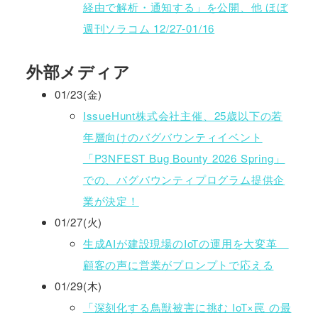
経由で解析・通知する」を公開、他 ほぼ
週刊ソラコム 12/27-01/16
外部メディア
01/23(金)
IssueHunt株式会社主催、25歳以下の若
年層向けのバグバウンティイベント
「P3NFEST Bug Bounty 2026 Spring」
での、バグバウンティプログラム提供企
業が決定！
01/27(火)
生成AIが建設現場のIoTの運用を大変革
顧客の声に営業がプロンプトで応える
01/29(木)
「深刻化する鳥獣被害に挑む IoT×罠 の最