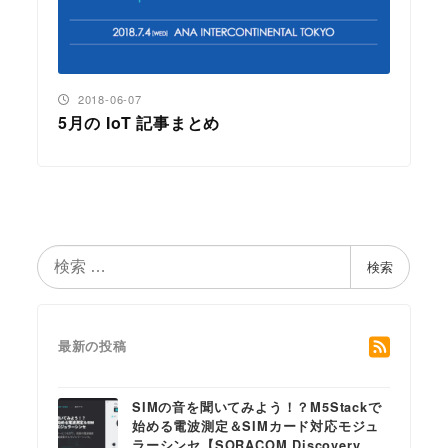
投稿日
2018-06-07
5月の IoT 記事まとめ
検
検索
索
最新の投稿
SIMの音を聞いてみよう！？M5Stackで
始める電波測定＆SIMカード対応モジュ
ラーシンセ【SORACOM Discovery