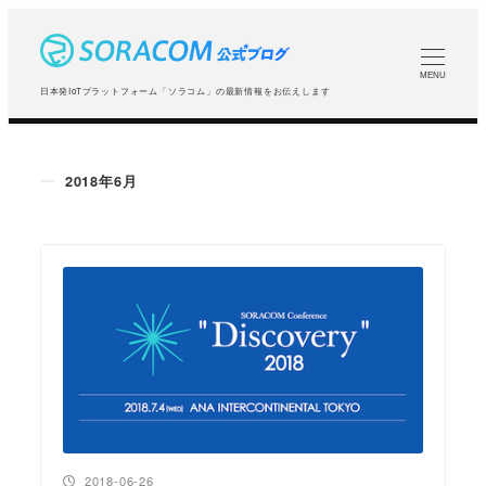
メ
イ
ン
MENU
日本発IoTプラットフォーム「ソラコム」の最新情報をお伝えします
コ
ン
テ
2018年6月
ン
ツ
へ
移
動
投稿日
2018-06-26