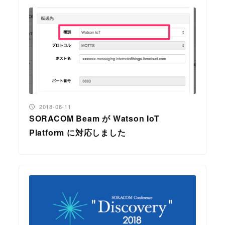
投稿日
2018-06-11
SORACOM Beam が Watson IoT
Platform に対応しました