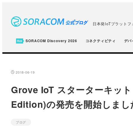
メ
イ
ン
日本発IoTプラット
コ
ン
SORACOM Discovery 2026
コネクティビティ
デバ
テ
ン
ツ
へ
2018-06-19
投稿日
移
Grove IoT スターターキット f
動
Edition)の発売を開始しま
ブログ
カテゴリー