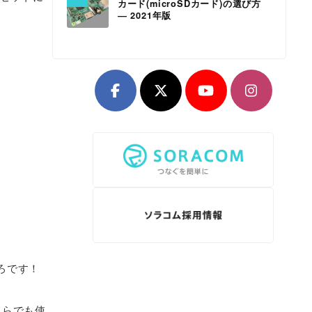
カード(microSDカード)の選び方
― 2021年版
ろです！
ちらでも使