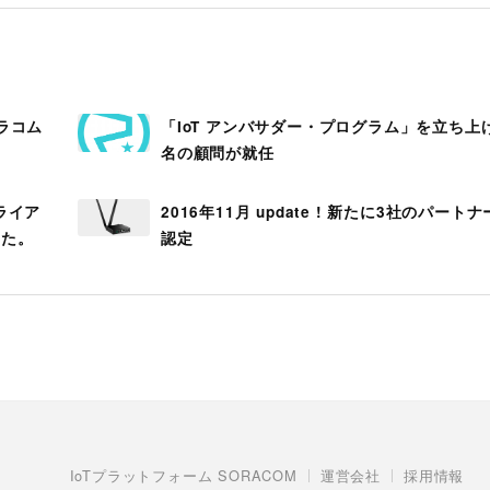
ラコム
「IoT アンバサダー・プログラム」を立ち上
名の顧問が就任
クライア
2016年11月 update ! 新たに3社のパートナ
した。
認定
IoTプラットフォーム SORACOM
運営会社
採用情報