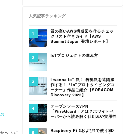
人気記事ランキング
質の高いAWS構成図を作るチェッ
クリスト付きガイド【AWS
Summit Japan 登壇レポート】
IoTプロジェクトの進み方
I wanna IoT 罠！ 狩猟罠を遠隔操
作する！「IoTプロトタイピングコ
ーナー」作品ご紹介【SORACOM
Discovery 2025】
オープンソースVPN
「WireGuard」とは？ホワイトペ
3G
ーパーから読み解く仕組みや実用性
Raspberry Pi 3および4で使うSD
がセットに