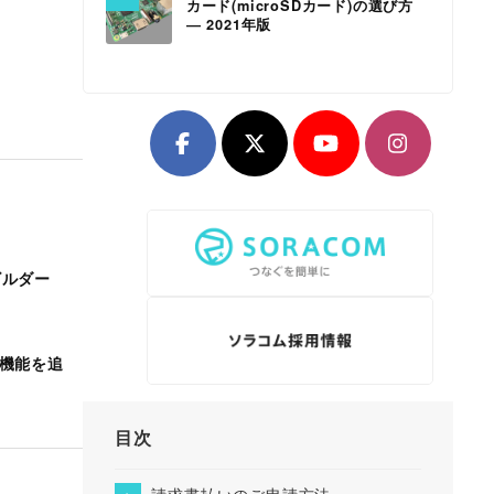
カード(microSDカード)の選び方
― 2021年版
ビルダー
ー機能を追
目次
請求書払いのご申請方法