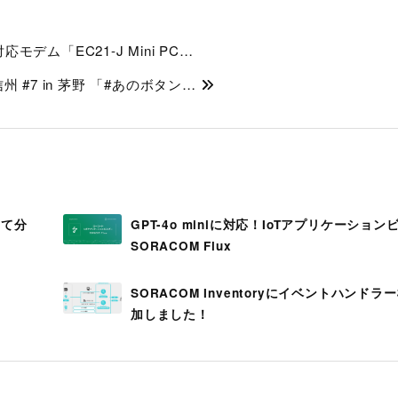
 対応モデム「EC21-J Mini PC…
信州 #7 in 茅野 「#あのボタン…
して分
GPT-4o miniに対応！IoTアプリケーション
SORACOM Flux
SORACOM Inventoryにイベントハンドラ
加しました！