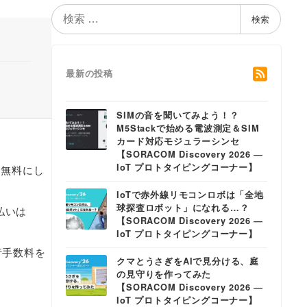
検
検索
索
最新の投稿
SIMの音を聞いてみよう！？
M5Stackで始める電波測定＆SIM
カード対応モジュラーシンセ
【SORACOM Discovery 2026 ―
IoT プロトタイピングコーナー】
ら無料にし
IoTで赤外線リモコンロボは「全地
球探査ロボット」になれる…？
払いは
【SORACOM Discovery 2026 ―
IoT プロトタイピングコーナー】
行手数料を
クマとうさぎをAIで見分ける、庭
の見守りを作ってみた
【SORACOM Discovery 2026 ―
IoT プロトタイピングコーナー】