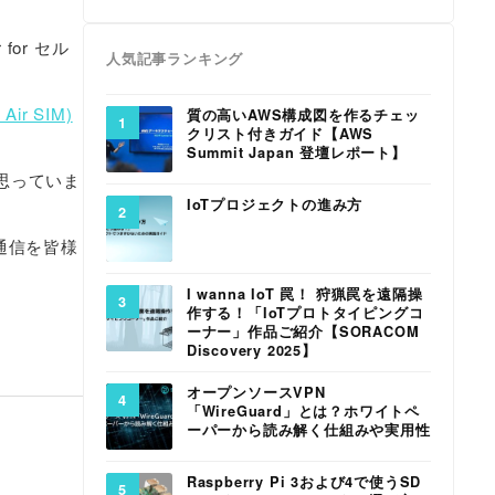
or セル
人気記事ランキング
r SIM)
質の高いAWS構成図を作るチェッ
クリスト付きガイド【AWS
Summit Japan 登壇レポート】
思っていま
IoTプロジェクトの進み方
通信を皆様
I wanna IoT 罠！ 狩猟罠を遠隔操
作する！「IoTプロトタイピングコ
ーナー」作品ご紹介【SORACOM
Discovery 2025】
オープンソースVPN
「WireGuard」とは？ホワイトペ
ーパーから読み解く仕組みや実用性
Raspberry Pi 3および4で使うSD