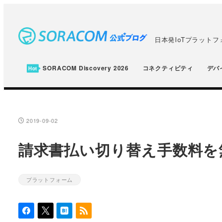
メ
イ
ン
日本発IoTプラット
コ
ン
SORACOM Discovery 2026
コネクティビティ
デバ
テ
ン
ツ
へ
2019-09-02
投稿日
移
請求書払い切り替え手数料を
動
プラットフォーム
カテゴリー