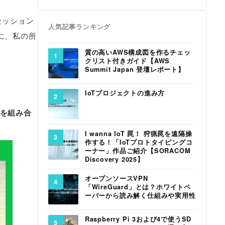
セッション
人気記事ランキング
に、私の所
質の高いAWS構成図を作るチェッ
クリスト付きガイド【AWS
Summit Japan 登壇レポート】
IoTプロジェクトの進み方
を組み合
I wanna IoT 罠！ 狩猟罠を遠隔操
作する！「IoTプロトタイピングコ
ーナー」作品ご紹介【SORACOM
Discovery 2025】
オープンソースVPN
「WireGuard」とは？ホワイトペ
ーパーから読み解く仕組みや実用性
Raspberry Pi 3および4で使うSD