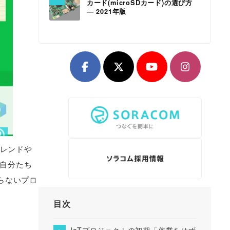
カード(microSDカード)の選び方
― 2021年版
トレンドや
、自分たち
らないプロ
目次
IoTプロジェクトの初期「作業をせず