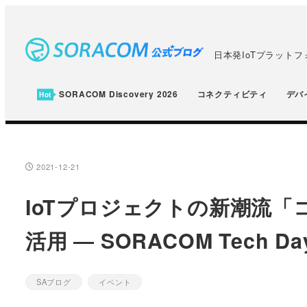
メ
イ
ン
日本発IoTプラット
コ
ン
SORACOM Discovery 2026
コネクティビティ
デバ
テ
ン
ツ
へ
2021-12-21
投稿日
移
IoTプロジェクトの新潮流「
動
活用 ― SORACOM Tech Da
SAブログ
イベント
カテゴリー
カテゴリー