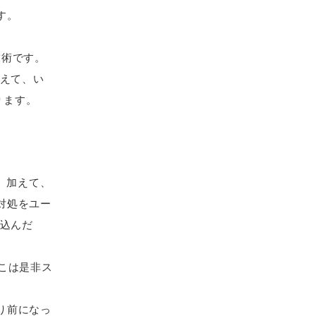
す。
技術です。
加えて、い
ります。
。加えて、
対処をユー
り込んだ
ここは是非ス
り前になっ