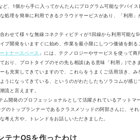
のマイコンなど、1個から手に入ってかんたんにプログラム可能なデバイ
な処理を簡単に利用できるクラウドサービスがあり、「利用」
合わせて様々な無線コネクティビティが1回線から利用可能なSO
イプ開発をいますぐに始め、作業を最小限にしつつ価値を創る
 パートナースペース
」には、テクノロジーやサービスを使って商用の
ており、プロトタイプのその先も相談(ある意味「利用」)でき
ーも充実してきていますので、これらをうまくご活用頂き、み
ようになってきている、というのがわたしたちソラコムが感じ
潮流と言えます。
システム開発のプロフェッショナルとして活躍されているアットマ
ングのトップランナーであるクラスメソッドの阿部さんに、それ
な考え方や、トレンドをお話しいただきました。
ンテナOSを作ったわけ