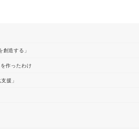
を創造する」
Sを作ったわけ
化支援」