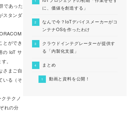
ス群であった
に、価値を創造する」
がスタンダ
なんで今？IoTデバイスメーカーがコ
ンテナOSを作ったわけ
RACOM
ことができ
クラウドインテグレーターが提供す
る「内製化支援」
 IoT サ
ます。
まとめ
なさまご自
動画と資料を公開！
ている（そ
ークテクノ
ぞれの分