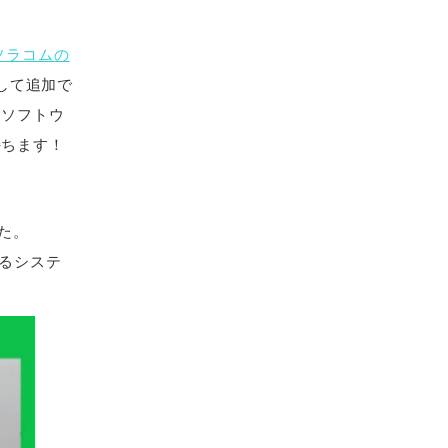
ソラコムの
して追加で
はソフトウ
持ちます！
した。
するシステ