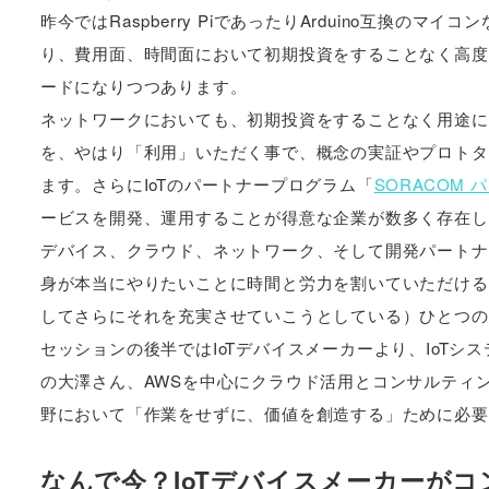
昨今ではRaspberry PiであったりArduino互換
り、費用面、時間面において初期投資をすることなく高度
ードになりつつあります。
ネットワークにおいても、初期投資をすることなく用途に
を、やはり「利用」いただく事で、概念の実証やプロトタ
ます。さらにIoTのパートナープログラム「
SORACOM
ービスを開発、運用することが得意な企業が数多く存在し
デバイス、クラウド、ネットワーク、そして開発パートナ
身が本当にやりたいことに時間と労力を割いていただける
してさらにそれを充実させていこうとしている）ひとつの
セッションの後半ではIoTデバイスメーカーより、IoT
の大澤さん、AWSを中心にクラウド活用とコンサルティ
野において「作業をせずに、価値を創造する」ために必要
なんで今？IoTデバイスメーカーがコ