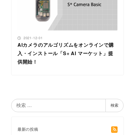
投稿日
2021-12-01
AIカメラのアルゴリズムをオンラインで購
入・インストール「S+ AI マーケット」提
供開始！
検
検索
索
最新の投稿