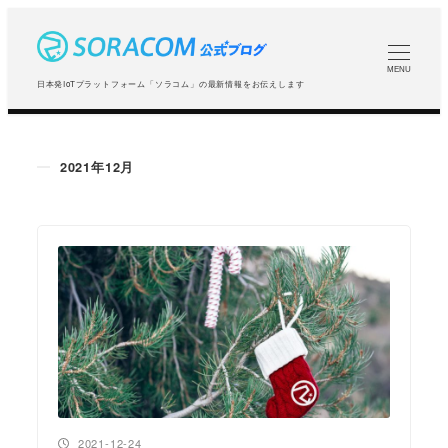
メ
イ
ン
MENU
日本発IoTプラットフォーム「ソラコム」の最新情報をお伝えします
コ
ン
テ
2021年12月
ン
ツ
へ
移
動
投稿日
2021-12-24