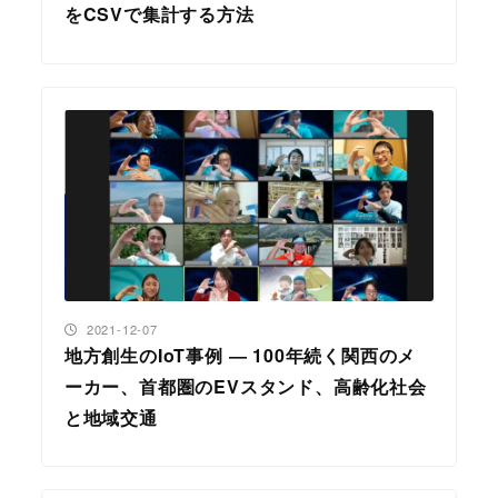
をCSVで集計する方法
投稿日
2021-12-07
地方創生のIoT事例 ― 100年続く関西のメ
ーカー、首都圏のEVスタンド、高齢化社会
と地域交通