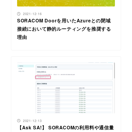
投稿日
2021-12-16
SORACOM Doorを用いたAzureとの閉域
接続において静的ルーティングを推奨する
理由
投稿日
2021-12-13
【Ask SA!】 SORACOMの利用料や通信量