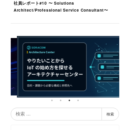
社員レポート#10 〜 Solutions
Architect/Professional Service Consultant〜
検
検索
索