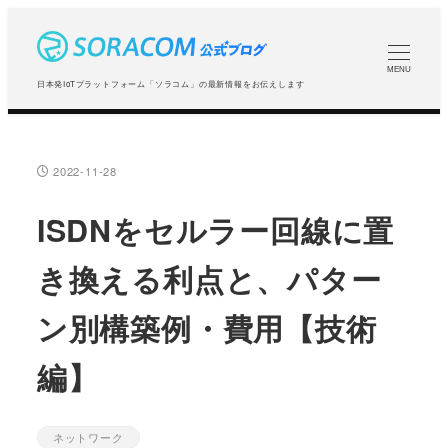
メ
イ
ン
MENU
日本発IoTプラットフォーム「ソラコム」の最新情報をお伝えします
コ
ン
テ
2022-11-28
投稿日
ン
ツ
ISDNをセルラー回線に置
へ
き換える利点と、パター
移
動
ン別構築例・費用【技術
編】
ネットワーク
カテゴリー