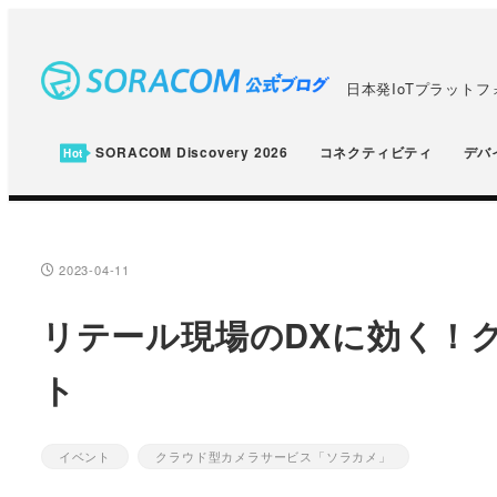
メ
イ
ン
日本発IoTプラット
コ
ン
SORACOM Discovery 2026
コネクティビティ
デバ
テ
ン
ツ
へ
2023-04-11
投稿日
移
リテール現場のDXに効く！
動
ト
イベント
クラウド型カメラサービス「ソラカメ」
カテゴリー
カテゴリー