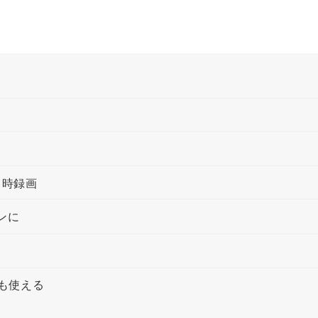
常時録画
ンに
ても使える