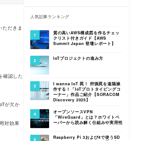
人気記事ランキング
いただきま
質の高いAWS構成図を作るチェッ
クリスト付きガイド【AWS
Summit Japan 登壇レポート】
IoTプロジェクトの進み方
を確認した
I wanna IoT 罠！ 狩猟罠を遠隔操
作する！「IoTプロトタイピングコ
ーナー」作品ご紹介【SORACOM
Discovery 2025】
oTが欠か
オープンソースVPN
「WireGuard」とは？ホワイトペ
ーパーから読み解く仕組みや実用性
費用対効果
Raspberry Pi 3および4で使うSD