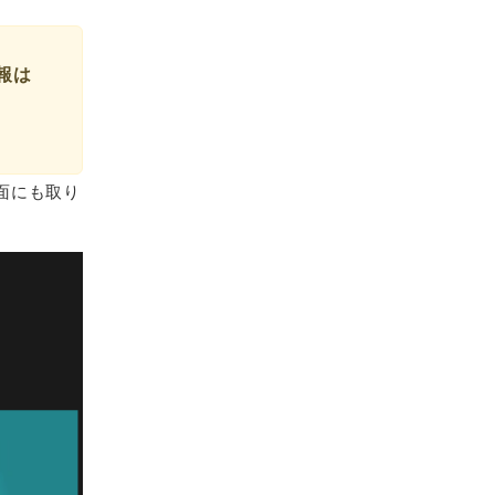
報は
面にも取り