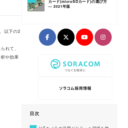
カード(microSDカード)の選び方
― 2021年版
、以下の2
見られて、
分析や効果
目次
IoTカメラの活用がリテール現場を助