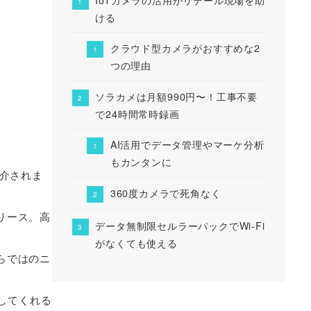
ける
クラウド型カメラがおすすめな2
つの理由
ソラカメは月額990円〜！工事不要
で24時間常時録画
AI活用でデータ管理やマーケ分析
もカンタンに
介されま
360度カメラで死角なく
リース。高
データ無制限セルラーパックでWi-Fi
がなくても使える
らではのニ
してくれる