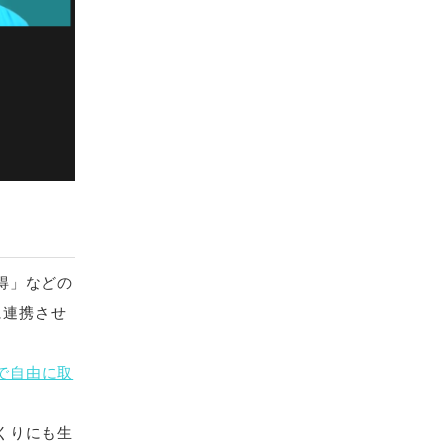
得」などの
ムに連携させ
で自由に取
くりにも生