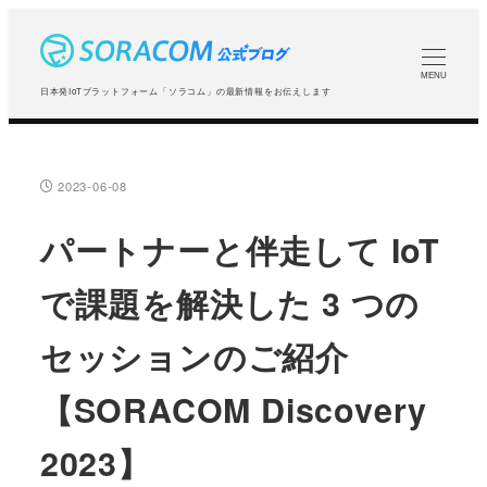
メ
イ
ン
MENU
日本発IoTプラットフォーム「ソラコム」の最新情報をお伝えします
コ
ン
テ
2023-06-08
投稿日
ン
ツ
パートナーと伴走して IoT
へ
で課題を解決した 3 つの
移
動
セッションのご紹介
【SORACOM Discovery
2023】