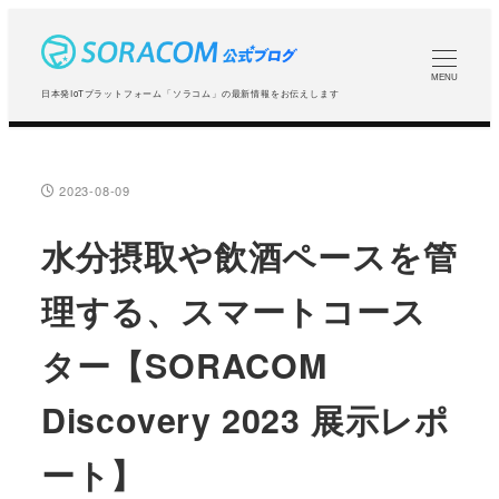
メ
イ
ン
MENU
日本発IoTプラットフォーム「ソラコム」の最新情報をお伝えします
コ
ン
テ
2023-08-09
投稿日
ン
ツ
水分摂取や飲酒ペースを管
へ
理する、スマートコース
移
動
ター【SORACOM
Discovery 2023 展示レポ
ート】