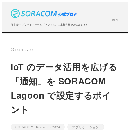
メ
イ
ン
MENU
日本発IoTプラットフォーム「ソラコム」の最新情報をお伝えします
コ
ン
テ
2024-07-11
投稿日
ン
ツ
IoT のデータ活用を広げる
へ
「通知」を SORACOM
移
動
Lagoon で設定するポイ
ント
SORACOM Discovery 2024
アプリケーション
カテゴリー
カテゴリー