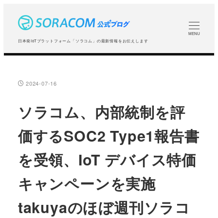
メ
イ
ン
MENU
日本発IoTプラットフォーム「ソラコム」の最新情報をお伝えします
コ
ン
テ
2024-07-16
投稿日
ン
ツ
ソラコム、内部統制を評
へ
価するSOC2 Type1報告書
移
動
を受領、IoT デバイス特価
キャンペーンを実施
takuyaのほぼ週刊ソラコ