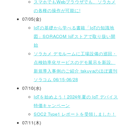
スマホでもWebブラウザでも、ソラカメ
の各種の操作が可能に!
07/05(金)
IoTの基礎から学べる書籍「IoTの知識地
図」SORACOM IoTストアで取り扱い開
始
ソラカメ デモルームに工場設備の巡回・
点検効率化サービスのデモ展示を新設、
新規導入事例のご紹介 takuyaのほぼ週刊
ソラコム 06/15-06/28
07/10(水)
IoTを始めよう！2024年夏の IoT デバイス
特価キャンペーン
SOC2 Type1 レポートを受領しました！
07/11(木)