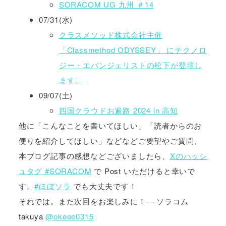
SORACOM UG 九州 ＃14
07/31(水)
クラスメソッド株式会社主催
「Classmethod ODYSSEY」 にテクノロ
ジー・エバンジェリストの松下が登壇し
ます。
09/07(土)
四国クラウドお遍路 2024 in 高知
他に「こんなことを書いてほしい」「読者からのお
便りを紹介してほしい」などなどご要望やご質問、
本ブログ記事の感想などございましたら、
Xのハッシ
ュタグ #SORACOM
で Post いただけると幸いで
す。
#ほぼソラ
でも大丈夫です！
それでは。また次回をお楽しみに！― ソラコム
takuya
@okeee0315