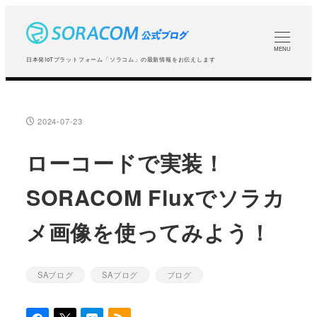
メ
イ
ン
MENU
日本発IoTプラットフォーム「ソラコム」の最新情報をお伝えします
コ
ン
テ
2024-07-23
投稿日
ン
ツ
ローコードで実装！
へ
SORACOM Fluxでソラカ
移
動
メ画像を使ってみよう！
SAブログ
SAブログ
ブログ
カテゴリー
カテゴリー
カテゴリー