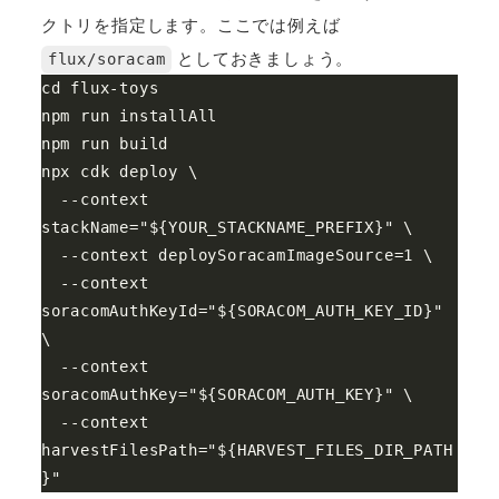
クトリを指定します。ここでは例えば
としておきましょう。
flux/soracam
cd flux-toys

npm run installAll

npm run build

npx cdk deploy \

  --context 
stackName="${YOUR_STACKNAME_PREFIX}" \

  --context deploySoracamImageSource=1 \

  --context 
soracomAuthKeyId="${SORACOM_AUTH_KEY_ID}" 
\

  --context 
soracomAuthKey="${SORACOM_AUTH_KEY}" \

  --context 
harvestFilesPath="${HARVEST_FILES_DIR_PATH
}"