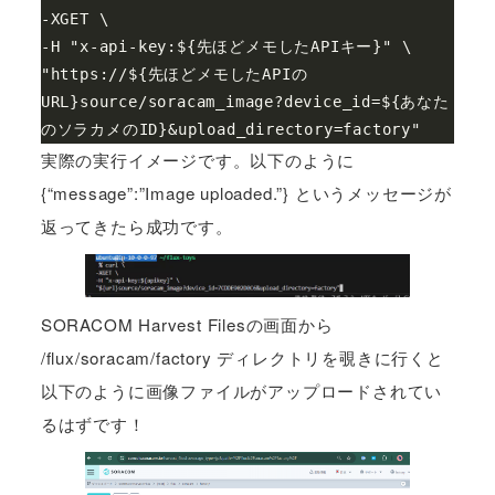
-XGET \

-H "x-api-key:${先ほどメモしたAPIキー}" \

"https://${先ほどメモしたAPIの
URL}source/soracam_image?device_id=${あなた
のソラカメのID}&upload_directory=factory"
実際の実行イメージです。以下のように
{“message”:”Image uploaded.”} というメッセージが
返ってきたら成功です。
SORACOM Harvest Filesの画面から
/flux/soracam/factory ディレクトリを覗きに行くと
以下のように画像ファイルがアップロードされてい
るはずです！