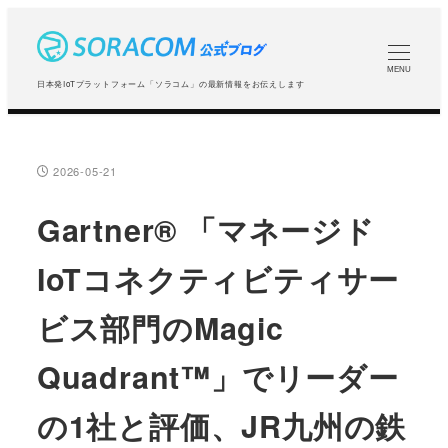
メ
イ
ン
MENU
日本発IoTプラットフォーム「ソラコム」の最新情報をお伝えします
コ
ン
テ
2026-05-21
投稿日
ン
ツ
Gartner® 「マネージド
へ
IoTコネクティビティサー
移
動
ビス部門のMagic
Quadrant™」でリーダー
の1社と評価、JR九州の鉄