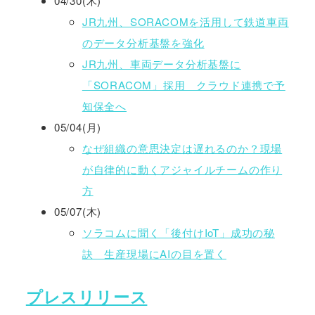
04/30(木)
JR九州、SORACOMを活用して鉄道車両
のデータ分析基盤を強化
JR九州、車両データ分析基盤に
「SORACOM」採用 クラウド連携で予
知保全へ
05/04(月)
なぜ組織の意思決定は遅れるのか？現場
が自律的に動くアジャイルチームの作り
方
05/07(木)
ソラコムに聞く「後付けIoT」成功の秘
訣 生産現場にAIの目を置く
プレスリリース