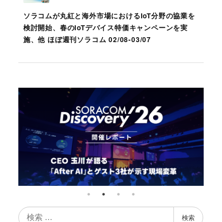
ソラコムが丸紅と海外市場におけるIoT分野の協業を
検討開始、春のIoTデバイス特価キャンペーンを実
施、他 ほぼ週刊ソラコム 02/08-03/07
検
検索