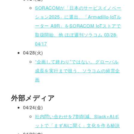
SORACOMが「日本のサービスイノベー
ション2025」に選出、「Armadillo-IoTル
ーター A9R」をSORACOM IoTストアで
取扱開始、他 ほぼ週刊ソラコム 03/28-
04/17
04/28(火)
“企画して終わり”ではない。グローバル
成長を実行まで担う、ソラコムの経営企
画
外部メディア
04/24(金)
社内問い合わせを7割削減、Slack×AIボ
ットで「まずAIに聞く」文化を作る秘訣