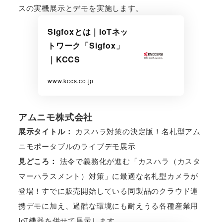
スの実機展示とデモを実施します。
Sigfoxとは｜IoTネッ
トワーク「Sigfox」
｜KCCS
www.kccs.co.jp
アムニモ株式会社
展示タイトル：
カスハラ対策の決定版！名札型アム
ニモポータブルのライブデモ展示
見どころ：
法令で義務化が進む「カスハラ（カスタ
マーハラスメント）対策」に最適な名札型カメラが
登場！すでに販売開始している同製品のクラウド連
携デモに加え、過酷な環境にも耐えうる各種産業用
IoT機器を併せて展示します。