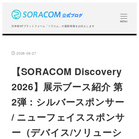
メ
イ
ン
MENU
日本発IoTプラットフォーム「ソラコム」の最新情報をお伝えします
コ
ン
テ
2026-06-27
投稿日
ン
ツ
【SORACOM Discovery
へ
2026】展示ブース紹介 第
移
動
2弾：シルバースポンサー
/ ニューフェイススポンサ
ー（デバイス/ソリューシ