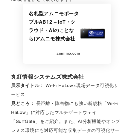
名札型アムニモポータ
ブルAB12 – IoT・ク
ラウド・AIのことな
ら|アムニモ株式会社
amnimo.com
丸紅情報システムズ株式会社
展示タイトル：
Wi-Fi HaLow×現場データ可視化サ
ービス
見どころ：
長距離・障害物にも強い新規格「Wi‑Fi
HaLow」に対応したマルチゲートウェイ
「SurfGate」をご紹介。また、AI分析機能やオンプ
レミス環境にも対応可能な収集データの可視化サー