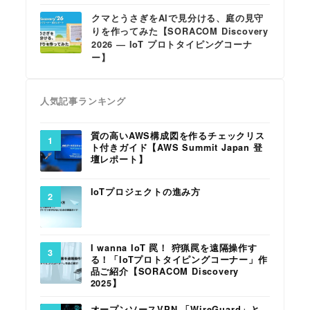
クマとうさぎをAIで見分ける、庭の見守
りを作ってみた【SORACOM Discovery
2026 ― IoT プロトタイピングコーナ
ー】
人気記事ランキング
質の高いAWS構成図を作るチェックリス
ト付きガイド【AWS Summit Japan 登
壇レポート】
IoTプロジェクトの進み方
I wanna IoT 罠！ 狩猟罠を遠隔操作す
る！「IoTプロトタイピングコーナー」作
品ご紹介【SORACOM Discovery
2025】
オープンソースVPN 「WireGuard」と