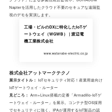
Napterを活用したクラウド不要のセキュアな遠隔監
視のデモを実演します。
工場・ビルのDXに特化したIoTゲ
ートウェイ（WGWB） | 渡辺電
機工業株式会社
www.watanabe-electric.co.jp
株式会社アットマークテクノ
展示タイトル：
IoTセキュリティ対応！産業用途向け
IoTゲートウェイ・ルーター
見どころ：
Arm+Linux搭載の定番「Armadillo-IoTゲ
ートウェイ・ルーター」を展示。コンテナ型OS採用
でセキュリティに強く、IPAが運用するIoT製品の認