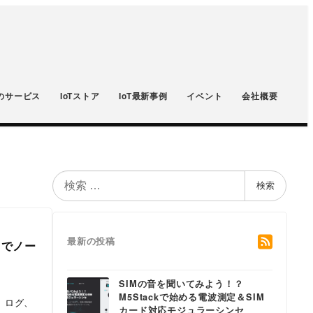
のサービス
IoTストア
IoT最新事例
イベント
会社概要
検
検索
索
最新の投稿
l でノー
SIMの音を聞いてみよう！？
M5Stackで始める電波測定＆SIM
 ログ、
カード対応モジュラーシンセ