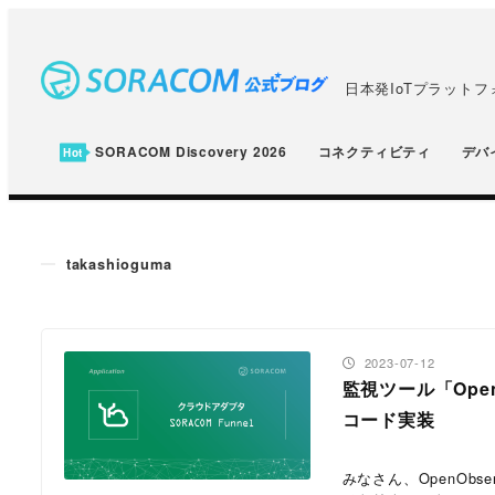
メ
イ
ン
日本発IoTプラット
コ
ン
SORACOM Discovery 2026
コネクティビティ
デバ
テ
ン
ツ
takashioguma
へ
移
動
投稿日
2023-07-12
監視ツール「OpenO
コード実装
みなさん、OpenOb