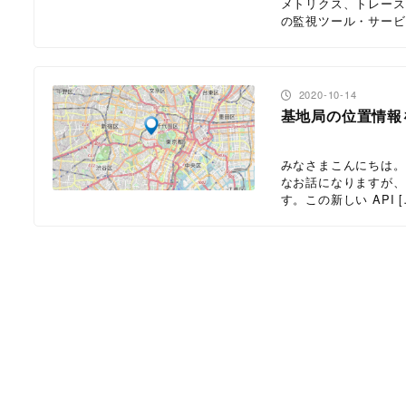
メトリクス、トレース
の監視ツール・サービ 
投稿日
2020-10-14
基地局の位置情報を
みなさまこんにちは。ソ
なお話になりますが、
す。この新しい API [