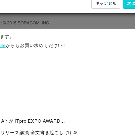
ます。
le
からもお買い求めください！
ir が ITpro EXPO AWARD…
スリリース講演 全文書き起こし (1)