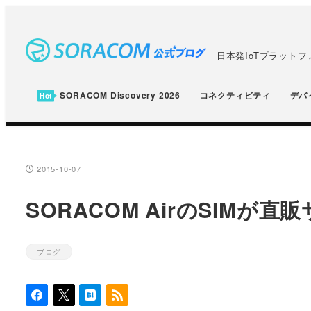
メ
イ
ン
日本発IoTプラット
コ
ン
SORACOM Discovery 2026
コネクティビティ
デバ
テ
ン
ツ
へ
2015-10-07
投稿日
移
SORACOM AirのSIMが
動
ブログ
カテゴリー