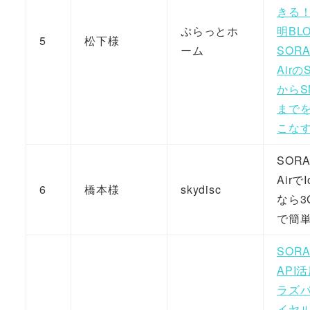
きる
ぷらっとホ
明BL
5
松下様
ーム
SOR
Airの
からS
までを
こな
SOR
Airで
6
橋本様
skydisc
なら3G
で簡
SOR
API
ラズ
イヤ