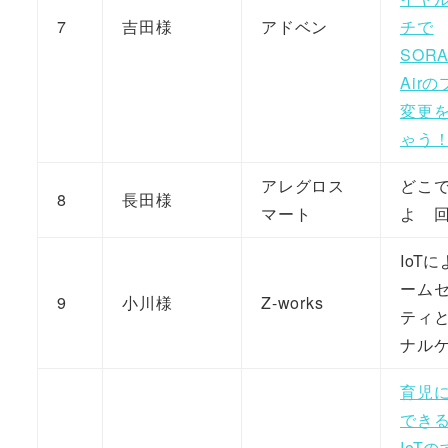
7
吉田様
アドベン
チで
SOR
Air
変更
ゃう
アレグロス
どこ
8
長田様
マート
よ 
IoT
ーム
9
小川様
Z-works
ティ
ナル
育児
でき
IoT