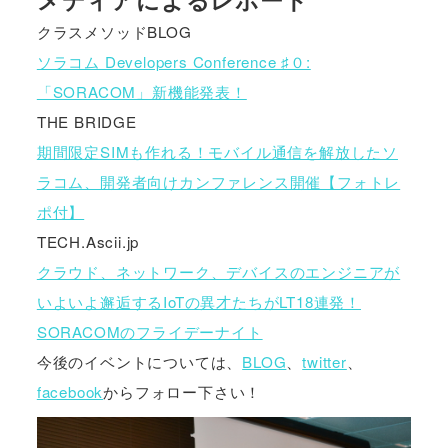
クラスメソッドBLOG
ソラコム Developers Conference ♯０:
「SORACOM」新機能発表！
THE BRIDGE
期間限定SIMも作れる！モバイル通信を解放したソ
ラコム、開発者向けカンファレンス開催【フォトレ
ポ付】
TECH.Ascii.jp
クラウド、ネットワーク、デバイスのエンジニアが
いよいよ邂逅するIoTの異才たちがLT18連発！
SORACOMのフライデーナイト
今後のイベントについては、
BLOG
、
twitter
、
facebook
からフォロー下さい！