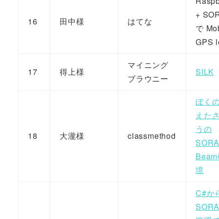
Raspb
+ SO
16
田中様
はてな
で Mob
GPS l
マイニング
17
得上様
SILK
ブラウニー
ぼく
えた
うの
18
大瀧様
classmethod
SOR
Bea
境
C#か
SOR