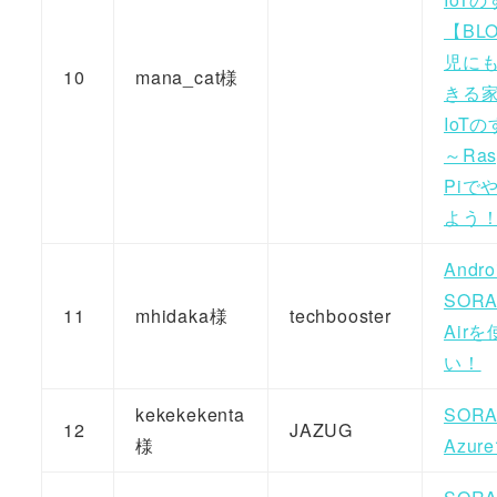
【BL
児に
10
mana_cat様
きる
IoT
～Ras
Piで
よう
Andr
SOR
11
mhidaka様
techbooster
Air
い！
kekekekenta
SOR
12
JAZUG
様
Azure