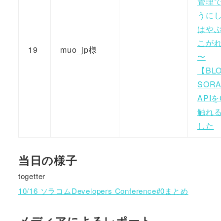
管理
うに
はや
こがれ
19
muo_jp様
〜
【BL
SOR
API
触れ
した
当日の様子
togetter
10/16 ソラコムDevelopers Conference#0まとめ
メディアによるレポート