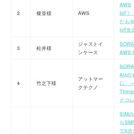
AWS
2
榎並様
AWS
IoT！
たも
IoT生
ジャストイ
SORA
3
松井様
ンケース
AWS I
SOR
Air
アットマー
4
竹之下様
に ～
クテクノ
Thin
とコ
SIM
らSM
で5分