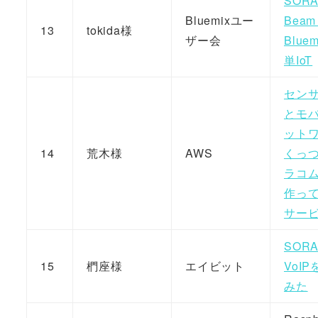
SOR
Bluemixユー
Beam
13
tokida様
ザー会
Blue
単IoT
セン
とモ
ット
14
荒木様
AWS
くっ
ラコ
作っ
サー
SOR
15
椚座様
エイビット
VoI
みた