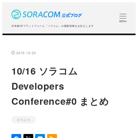
メ
イ
ン
MENU
日本発IoTプラットフォーム「ソラコム」の最新情報をお伝えします
コ
ン
テ
2015-10-20
投稿日
ン
ツ
10/16 ソラコム
へ
Developers
移
動
Conference#0 まとめ
イベント
カテゴリー