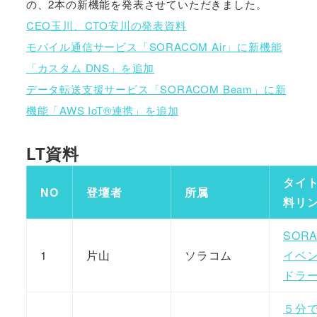
の、2本の新機能を発表させていただきました。
CEO玉川、CTO安川の発表資料
モバイル通信サービス「SORACOM Air」に新機能
「カスタム DNS」を追加
データ転送支援サービス「SORACOM Beam」に新
機能「AWS IoT®連携」を追加
LT資料
タイ
NO
登壇者
所属
料リ
SOR
1
片山
ソラコム
イベ
ドラ
５分