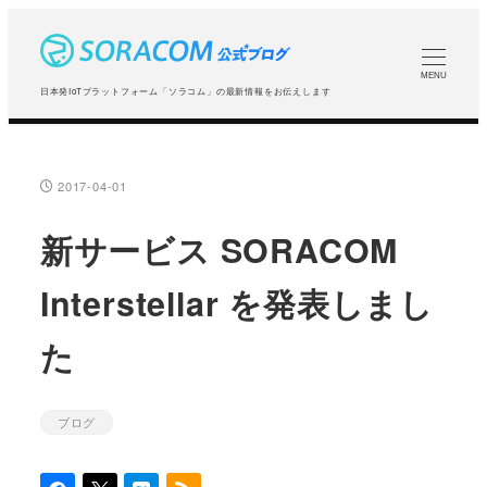
メ
イ
ン
MENU
日本発IoTプラットフォーム「ソラコム」の最新情報をお伝えします
コ
ン
テ
2017-04-01
投稿日
ン
ツ
新サービス SORACOM
へ
Interstellar を発表しまし
移
動
た
ブログ
カテゴリー