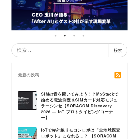
検
検索
索
最新の投稿
SIMの音を聞いてみよう！？M5Stackで
始める電波測定＆SIMカード対応モジュ
ラーシンセ【SORACOM Discovery
2026 ― IoT プロトタイピングコーナ
ー】
IoTで赤外線リモコンロボは「全地球探査
ロボット」になれる…？ 【SORACOM