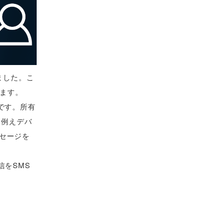
しました。こ
ります。
点です。所有
、例えデバ
セージを
信をSMS
。