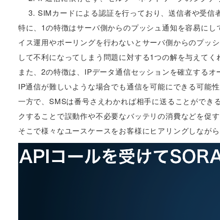
SIMカードによる認証を行っており、送信者や受信
特に、1の特徴はサーバ側からのプッシュ通知を容易にし
イス運用やポーリングを行わないとサーバ側からのプッシ
して不利になってしまう問題に対する1つの解を与えてく
また、2の特徴は、IPデータ通信セッションを確立する
IP通信が難しいような場合でも通信を可能にできる可能
一方で、SMSは番号さえわかれば相手に送ることができる
クすることで誤動作や不必要なバッテリの消費などを促す
そこで様々なユースケースをお客様にヒアリングしながら設計し