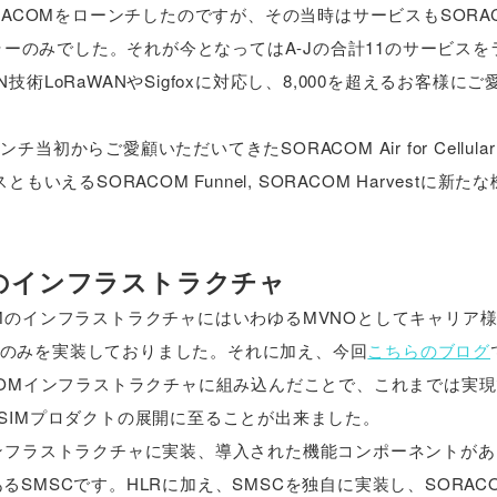
SORACOMをローンチしたのですが、その当時はサービスもSORACO
ルラーのみでした。それが今となってはA-Jの合計11のサービス
LoRaWANやSigfoxに対応し、8,000を超えるお客様に
当初からご愛顧いただいてきたSORACOM Air for Cellula
ともいえるSORACOM Funnel, SORACOM Harvestに新
lularのインフラストラクチャ
MのインフラストラクチャにはいわゆるMVNOとしてキャリア
のみを実装しておりました。それに加え、今回
こちらのブログ
COMインフラストラクチャに組み込んだことで、これまでは実
SIMプロダクトの展開に至ることが出来ました。
インフラストラクチャに実装、導入された機能コンポーネントが
SMSCです。HLRに加え、SMSCを独自に実装し、SORAC