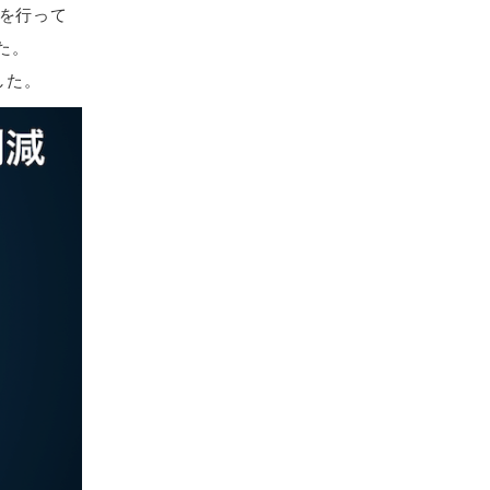
発を行って
た。
した。