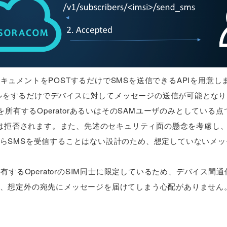
NドキュメントをPOSTするだけでSMSを送信できるAPIを用意
コールをするだけでデバイスに対してメッセージの送信が可能とな
所有するOperatorあるいはそのSAMユーザのみとしている
トは拒否されます。また、先述のセキュリティ面の懸念を考慮し
らSMSを受信することはない設計のため、想定していないメッ
するOperatorのSIM同士に限定しているため、デバイス間通
、想定外の宛先にメッセージを届けてしまう心配がありません