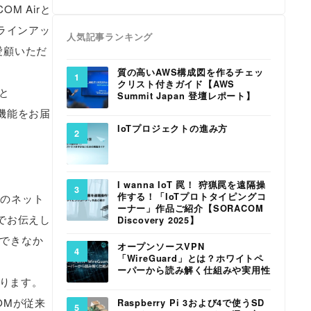
M Airと
をラインアッ
人気記事ランキング
ご愛顧いただ
質の高いAWS構成図を作るチェッ
クリスト付きガイド【AWS
rと
Summit Japan 登壇レポート】
たな機能をお届
IoTプロジェクトの進み方
I wanna IoT 罠！ 狩猟罠を遠隔操
作する！「IoTプロトタイピングコ
様のネット
ーナー」作品ご紹介【SORACOM
でお伝えし
Discovery 2025】
現できなか
オープンソースVPN
「WireGuard」とは？ホワイトペ
ーパーから読み解く仕組みや実用性
あります。
OMが従来
Raspberry Pi 3および4で使うSD