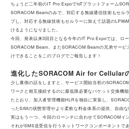
ちょうど二年前のIT Pro ExpoでIoTプラットフォーム
SORACOM Beamのみで、対応する無線通信技術もセ
プし、対応する無線技術もセルラーに加えて話題のLPWAN技術
けるようになりました。
今回、発表以来3回目となる今年のIT Pro Expoでは、ローンチ
SORACOM Beam、またSORACOM Beamの兄弟サービス
けできることをこのブログでご報告します！
進化したSORACOM Air for Cel
少し裏側の話をしますと、サービス開始当初のSORACO
ワークと相互接続するのに最低限必要なパケット交換機能
たとおり、加入者管理機能HLRを独自に実装し、SORA
ったSIMの状態管理やより柔軟な料金体系の提供、自由な
実はもう一つ、今回のローンチに合わせてSORACOM
それがSMS送受信を行うネットワークコンポーネントである