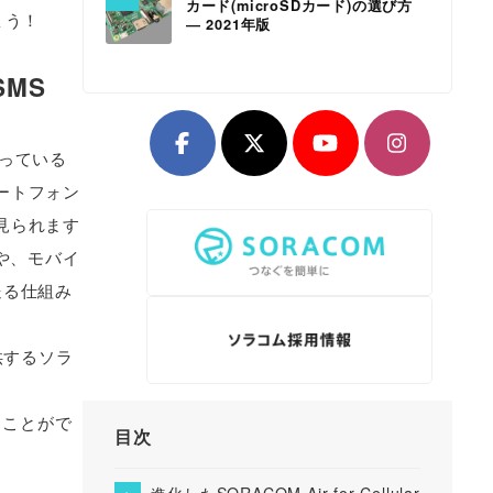
カード(microSDカード)の選び方
ょう！
― 2021年版
SMS
っている
ートフォン
見られます
信や、モバイ
送る仕組み
供するソラ
ることがで
目次
進化したSORACOM Air for Cellular