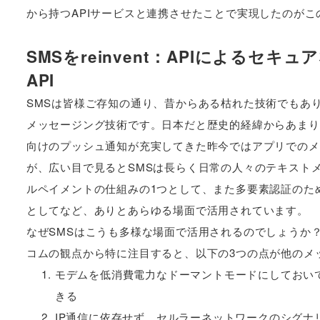
から持つAPIサービスと連携させたことで実現したのが
SMSをreinvent：APIによるセキュ
API
SMSは皆様ご存知の通り、昔からある枯れた技術でもあ
メッセージング技術です。日本だと歴史的経緯からあまり
向けのプッシュ通知が充実してきた昨今ではアプリでのメ
が、広い目で見るとSMSは長らく日常の人々のテキストメッセージ
ルペイメントの仕組みの1つとして、また多要素認証のた
としてなど、ありとあらゆる場面で活用されています。
なぜSMSはこうも多様な場面で活用されるのでしょうか？
コムの観点から特に注目すると、以下の3つの点が他のメ
モデムを低消費電力なドーマントモードにしておい
きる
IP通信に依存せず、セルラーネットワークのシグナ