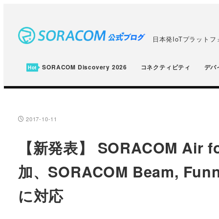
メ
イ
ン
日本発IoTプラット
コ
ン
SORACOM Discovery 2026
コネクティビティ
デバ
テ
ン
ツ
へ
2017-10-11
投稿日
移
【新発表】 SORACOM Air fo
動
加、SORACOM Beam, Fun
に対応