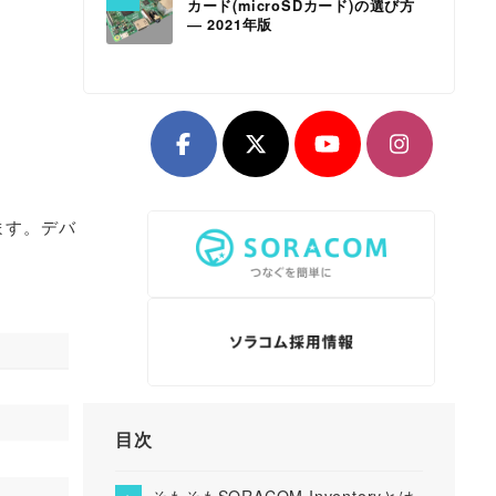
カード(microSDカード)の選び方
― 2021年版
います。デバ
目次
そもそもSORACOM Inventoryとは