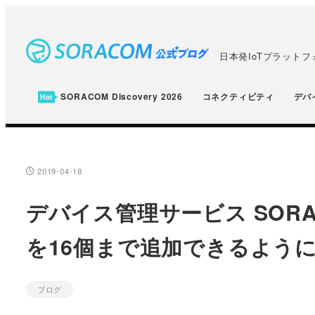
メ
イ
ン
日本発IoTプラット
コ
ン
SORACOM Discovery 2026
コネクティビティ
デバ
テ
ン
ツ
へ
2019-04-18
投稿日
移
デバイス管理サービス SORAC
動
を16個まで追加できるよう
ブログ
カテゴリー