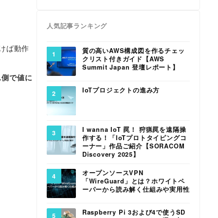
人気記事ランキング
動けば動作
質の高いAWS構成図を作るチェッ
クリスト付きガイド【AWS
Summit Japan 登壇レポート】
ス側で値に
IoTプロジェクトの進み方
I wanna IoT 罠！ 狩猟罠を遠隔操
作する！「IoTプロトタイピングコ
ーナー」作品ご紹介【SORACOM
Discovery 2025】
オープンソースVPN
「WireGuard」とは？ホワイトペ
ーパーから読み解く仕組みや実用性
Raspberry Pi 3および4で使うSD