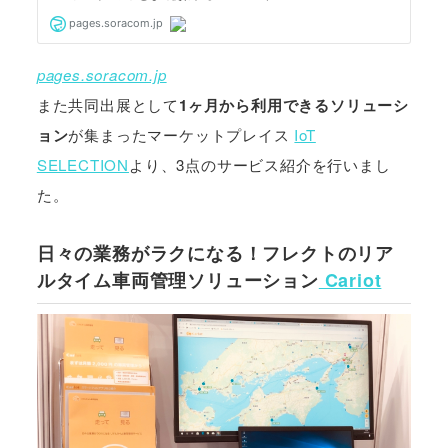
pages.soracom.jp
また共同出展として
1ヶ月から利用できるソリューシ
ョン
が集まったマーケットプレイス
IoT
SELECTION
より、3点のサービス紹介を行いまし
た。
日々の業務がラクになる！フレクトのリア
ルタイム車両管理ソリューション
Cariot