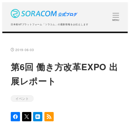
メ
イ
ン
MENU
日本発IoTプラットフォーム「ソラコム」の最新情報をお伝えします
コ
ン
テ
2019-06-03
投稿日
ン
ツ
第6回 働き方改革EXPO 出
へ
展レポート
移
動
イベント
カテゴリー