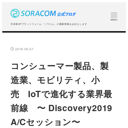
メ
イ
ン
MENU
日本発IoTプラットフォーム「ソラコム」の最新情報をお伝えします
コ
ン
テ
2019-06-27
投稿日
ン
ツ
コンシューマー製品、製
へ
造業、モビリティ、小
移
動
売 IoTで進化する業界最
前線 〜 Discovery2019
A/Cセッション〜