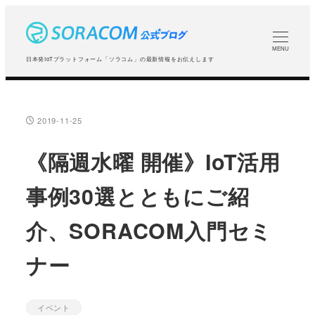
メ
イ
ン
MENU
日本発IoTプラットフォーム「ソラコム」の最新情報をお伝えします
コ
ン
テ
2019-11-25
投稿日
ン
ツ
《隔週水曜 開催》IoT活用
へ
事例30選とともにご紹
移
動
介、SORACOM入門セミ
ナー
イベント
カテゴリー