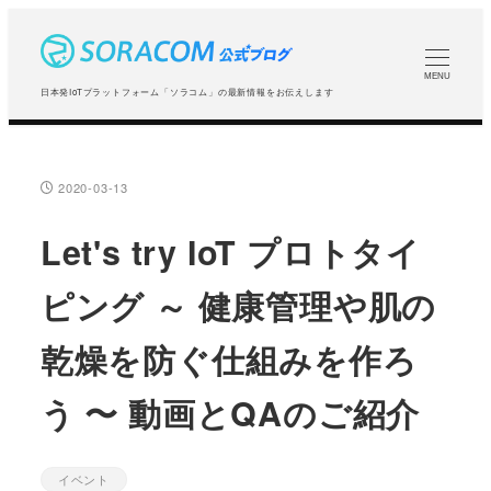
メ
イ
ン
MENU
日本発IoTプラットフォーム「ソラコム」の最新情報をお伝えします
コ
ン
テ
2020-03-13
投稿日
ン
ツ
Let's try IoT プロトタイ
へ
ピング ～ 健康管理や肌の
移
動
乾燥を防ぐ仕組みを作ろ
う 〜 動画とQAのご紹介
イベント
カテゴリー