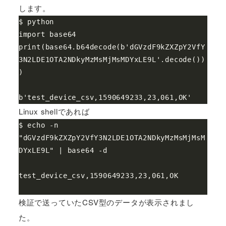
します。
$ python

import base64

print(base64.b64decode(b'dGVzdF9kZXZpY2VfY
3N2LDE1OTA2NDkyMzMsMjMsMDYxLE9L'.decode())
)

Linux shellであれば
$ echo -n 
"dGVzdF9kZXZpY2VfY3N2LDE1OTA2NDkyMzMsMjMsM
DYxLE9L" | base64 -d

test_device_csv,1590649233,23,061,OK
検証で送っていたCSV型のデータが表示されまし
た。