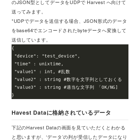
のJSON型としてデータをUDPで Harvest へ向けて
送ってみます。
*UDPでデータを送信する場合、JSON形式のデータ
をbase64でエンコードされたbyteデータへ変換して
送信しています。
{

 "device": "test_device",

 "time" : unixtime,

 "value1" : int, #乱数

 "value2" : string #数字を文字列としておくる

 "value3" : string #適当な文字列 「OK/NG]

Havest Dataに格納されているデータ
下記のHarvest Dataの画面を見ていただくとわかる
と思いますが、‘データ’の列が受信したデータになり