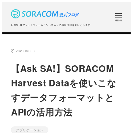
メ
イ
ン
MENU
日本発IoTプラットフォーム「ソラコム」の最新情報をお伝えします
コ
ン
テ
2020-06-08
投稿日
ン
ツ
【Ask SA!】SORACOM
へ
Harvest Dataを使いこな
移
動
すデータフォーマットと
APIの活用方法
アプリケーション
カテゴリー