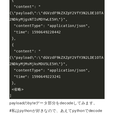
 {

  "content": "
{\"payload\":\"dGVzdF9kZXZpY2VfY3N2LDE1OTA
2NDkyMjgsNTIsMDYwLE5H\"}",

  "contentType": "application/json",

  "time": 1590649228442

 },

 {

  "content": "
{\"payload\":\"dGVzdF9kZXZpY2VfY3N2LDE1OTA
2NDkyMjMsMjksMDU5LE5H\"}",

  "contentType": "application/json",

  "time": 1590649223241

 },

 <省略>

payloadのbyteデータ部分をdecodeしてみます。
#私はpythonが好きなので、あえてpythonでdecode