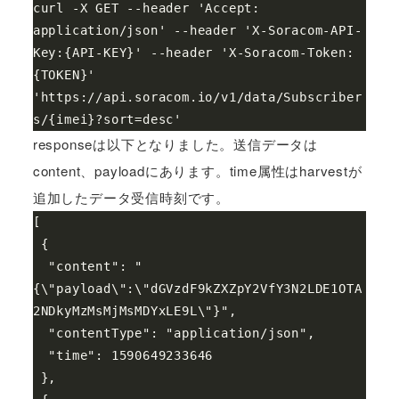
curl -X GET --header 'Accept: 
application/json' --header 'X-Soracom-API-
Key:{API-KEY}' --header 'X-Soracom-Token: 
{TOKEN}' 
'https://api.soracom.io/v1/data/Subscriber
responseは以下となりました。送信データは
content、payloadにあります。time属性はharvestが
追加したデータ受信時刻です。
[

 {

  "content": "
{\"payload\":\"dGVzdF9kZXZpY2VfY3N2LDE1OTA
2NDkyMzMsMjMsMDYxLE9L\"}",

  "contentType": "application/json",

  "time": 1590649233646

 },
