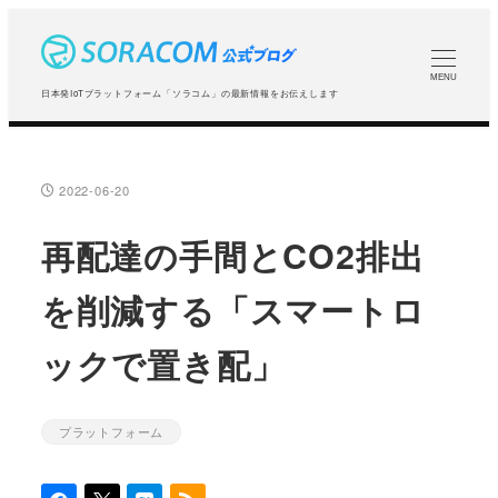
メ
イ
ン
MENU
日本発IoTプラットフォーム「ソラコム」の最新情報をお伝えします
コ
ン
テ
2022-06-20
投稿日
ン
ツ
再配達の手間とCO2排出
へ
を削減する「スマートロ
移
動
ックで置き配」
プラットフォーム
カテゴリー